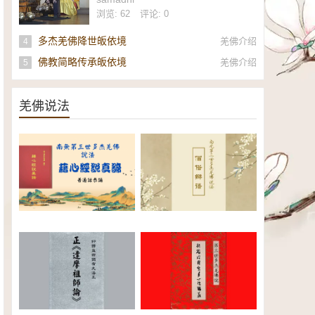
社
浏览: 62
评论: 0
多杰羌佛降世皈依境
羌佛介绍
4
佛教简略传承皈依境
羌佛介绍
5
羌佛说法
南无第三世多杰羌佛《藉心经说
南无第三世多杰羌佛说法：僧俗
真谛》普通话恭诵（全）电子书
辩语