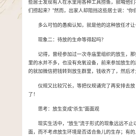
些居士发现有人在水里用各种工具捞鱼，就喊他们
们捞起来？”然而，出家人却阻挡这些居士说：“你
多么可怕的愚痴认知，就是他的这种放任才让
现象二：待放的生命等得起吗？
记得，曾经参加过一次寺庙里组织的放生，那
里的水并不多，也没有充氧设备，前来参加放生的
的就加微信把钱转到放生群里，钱收齐了，然后才
仪规又比较冗长，等把仪规诵完了再安排去放
了！
思考：放生变成“杀生”面面观
现实生活中，“放生”流于形式的现象远远不
面，而不考虑放生环境是否适合鱼儿的生存；有的