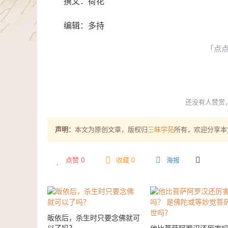
撰文：荷花
编辑：多持
「点
还没有人赞赏
声明：
本文为原创文章，版权归
三昧学苑
所有，欢迎分享本
点赞
0
收藏 0
海报
皈依后，杀生时只要念佛就可