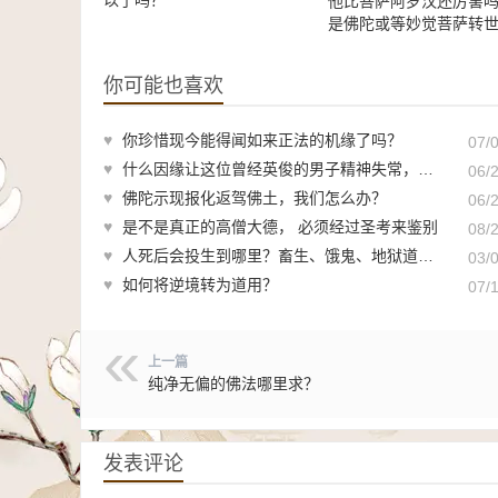
以了吗？
他比菩萨阿罗汉还厉害
是佛陀或等妙觉菩萨转
你可能也喜欢
♥
你珍惜现今能得闻如来正法的机缘了吗？
07/
♥
什么因缘让这位曾经英俊的男子精神失常，沦为乞丐？
06/
♥
佛陀示现报化返驾佛土，我们怎么办？
06/
♥
是不是真正的高僧大德， 必须经过圣考来鉴别
08/
♥
人死后会投生到哪里？畜生、饿鬼、地狱道众生有多么凄惨？
03/
♥
如何将逆境转为道用？
07/
上一篇
纯净无偏的佛法哪里求？
发表评论