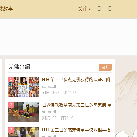
教故事
关注
羌佛介绍
更多
H.H.第三世多杰羌佛获得的认证、附
1
议、恭贺
samadhi
浏览: 169
评论: 0
世界佛教教皇南无第三世多杰羌佛 单
2
手勾提 437.2 磅金刚杵-维加斯新闻
samadhi
报
浏览: 92
评论: 0
H.H.第三世多杰羌佛单手仅四根手指
3
勾起 437.2 磅重的镇殿金刚杵-美新
samadhi