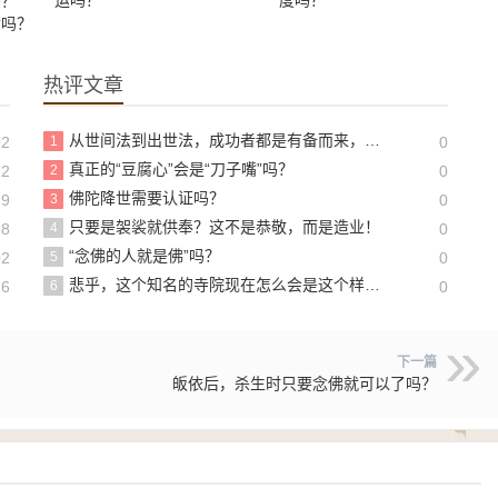
运吗？
度吗？
吗？
世吗？
热评文章
从世间法到出世法，成功者都是有备而来，我们做好准备了吗？
02
1
0
真正的“豆腐心”会是“刀子嘴”吗？
22
2
0
佛陀降世需要认证吗？
29
3
0
只要是袈裟就供奉？这不是恭敬，而是造业！
28
4
0
“念佛的人就是佛”吗？
02
5
0
悲乎，这个知名的寺院现在怎么会是这个样子啊？！
16
6
0
下一篇
皈依后，杀生时只要念佛就可以了吗？