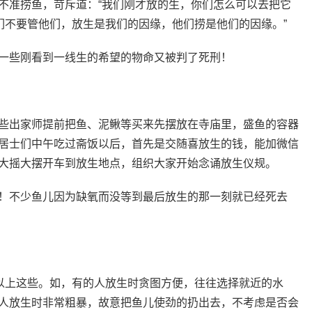
不准捞鱼，苛斥道：“我们刚才放的生，你们怎么可以去把它
们不要管他们，放生是我们的因缘，他们捞是他们的因缘。”
一些刚看到一线生的希望的物命又被判了死刑！
些出家师提前把鱼、泥鳅等买来先摆放在寺庙里，盛鱼的容器
居士们中午吃过斋饭以后，首先是交随喜放生的钱，能加微信
大摇大摆开车到放生地点，组织大家开始念诵放生仪规。
！不少鱼儿因为缺氧而没等到最后放生的那一刻就已经死去
止以上这些。如，有的人放生时贪图方便，往往选择就近的水
人放生时非常粗暴，故意把鱼儿使劲的扔出去，不考虑是否会