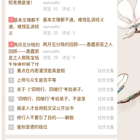
samadhi
浏览: 51
评论: 0
基本文理都不通，难怪乱讲经义
2
samadhi
浏览: 25
评论: 0
两月见分晓的回顾——愚蠢邪恶之人
3
帮陈宝恒生快速挖掘了坟墓
samadhi
浏览: 29
评论: 0
重点在内密灌顶是真是假
拉珍文集
4
上师与众生是否平等
拉珍文集
5
关于《“四明行、四暗行”考验弟子，
拉珍文集
6
不是圣者，即是邪师》的补充
“四明行、四暗行”考验弟子，不是圣
拉珍文集
7
者，即是邪师！
痴呆人才会用假文证公开出书
拉珍文集
8
修行人不要忘了目的——解脱
拉珍文集
9
鉴别圣德的级位
拉珍文集
10