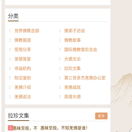
《般若波罗密多心经讲义》电子
正《达摩祖师论》电子书
书
分类
世界佛教总部
佛弟子访谈
佛教报道
佛教故事
受用分享
国际佛教僧尼总会
圣德答复
大德文论
寺庙机构
拉珍文集
知见鉴别
第三世多杰羌佛办公室
羌佛介绍
羌佛成就
羌佛说法
高僧大德
拉珍文集
更多
愚昧至极，不知羌佛是谁！
1