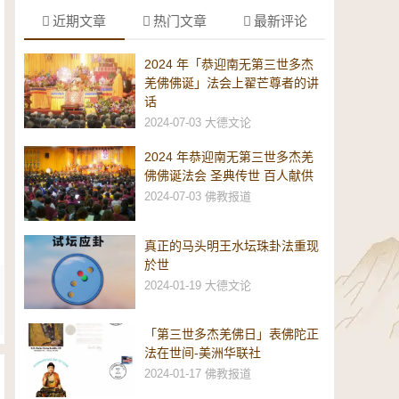
近期文章
热门文章
最新评论
2024 年「恭迎南无第三世多杰
羌佛佛诞」法会上翟芒尊者的讲
话
2024-07-03
大德文论
2024 年恭迎南无第三世多杰羌
佛佛诞法会 圣典传世 百人献供
2024-07-03
佛教报道
真正的马头明王水坛珠卦法重现
於世
2024-01-19
大德文论
「第三世多杰羌佛日」表佛陀正
法在世间-美洲华联社
2024-01-17
佛教报道