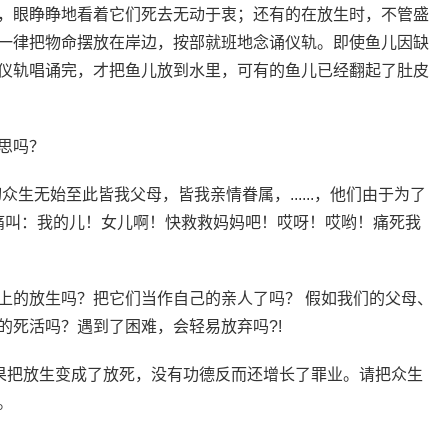
，眼睁睁地看着它们死去无动于衷；还有的在放生时，不管盛
一律把物命摆放在岸边，按部就班地念诵仪轨。即使鱼儿因缺
仪轨唱诵完，才把鱼儿放到水里，可有的鱼儿已经翻起了肚皮
思吗？
生无始至此皆我父母，皆我亲情眷属，......，他们由于为了
嚎，痛叫：我的儿！女儿啊！快救救妈妈吧！哎呀！哎哟！痛死我
上的放生吗？把它们当作自己的亲人了吗？ 假如我们的父母、
的死活吗？遇到了困难，会轻易放弃吗?!
如果把放生变成了放死，没有功德反而还增长了罪业。请把众生
。