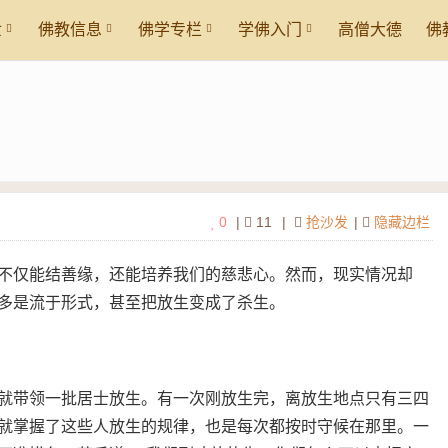
世
佛教信息
佛学专栏
学佛入门
高僧大德
佛
0
|
11
|
抢沙发
|
隐藏边栏
不仅能结善缘，还能培养我们的慈悲心。然而，现实情况却
多是流于形式，甚至把放生变成了杀生。
就带领一批居士放生。有一次刚放生完，离放生地点只有三四
就掌握了这些人放生的规律，也是每次都按时守候在那里。一