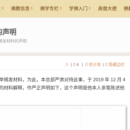
世
佛教信息
佛学专栏
学佛入门
高僧大德
佛
的声明
揭发材料的声明
0
|
6
|
抢沙发
|
隐藏边栏
材料，为此，本总部严肃对待此事，于 2019 年 12 月 4
的材料解释，作严正声明如下，这个声明是他本人亲笔陈述他