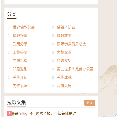
《般若波罗密多心经讲义》电子
正《达摩祖师论》电子书
书
分类
世界佛教总部
佛弟子访谈
佛教报道
佛教故事
受用分享
国际佛教僧尼总会
圣德答复
大德文论
寺庙机构
拉珍文集
知见鉴别
第三世多杰羌佛办公室
羌佛介绍
羌佛成就
羌佛说法
高僧大德
拉珍文集
更多
愚昧至极，不知羌佛是谁！
1