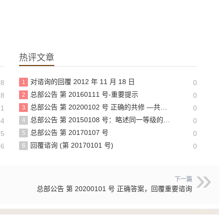
热评文章
对谘询的回覆 2012 年 11 月 18 日
08
1
0
总部公告 第 20160111 号-重要提示
28
2
0
总部公告 第 20200102 号 正确的共修 —共修不可走题涉偏锋
21
3
0
总部公告 第 20150108 号：略述同一等级的圣德差别和八风阵
04
4
0
总部公告 第 20170107 号
15
5
0
回覆谘询 (第 20170101 号)
26
6
0
下一篇
总部公告 第 20200101 号 正确答案，回覆重要谘询