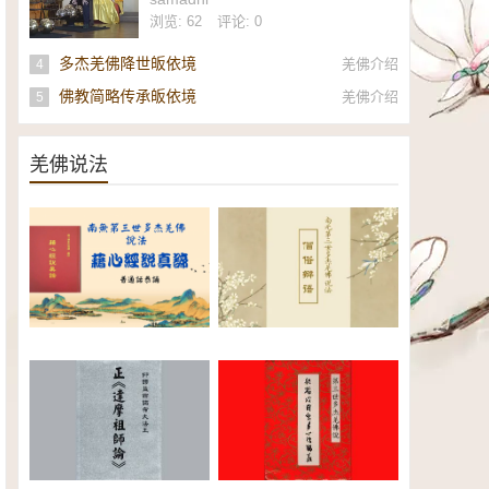
社
浏览: 62
评论: 0
多杰羌佛降世皈依境
羌佛介绍
4
佛教简略传承皈依境
羌佛介绍
5
羌佛说法
南无第三世多杰羌佛《藉心经说
南无第三世多杰羌佛说法：僧俗
真谛》普通话恭诵（全）电子书
辩语