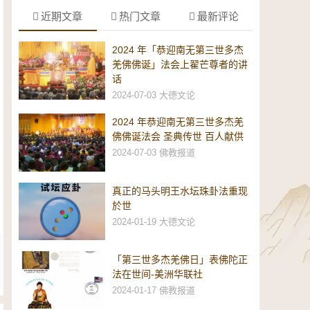
近期文章
热门文章
最新评论
2024 年「恭迎南无第三世多杰
羌佛佛诞」法会上翟芒尊者的讲
话
2024-07-03
大德文论
2024 年恭迎南无第三世多杰羌
佛佛诞法会 圣典传世 百人献供
2024-07-03
佛教报道
真正的马头明王水坛珠卦法重现
於世
2024-01-19
大德文论
「第三世多杰羌佛日」表佛陀正
法在世间-美洲华联社
2024-01-17
佛教报道