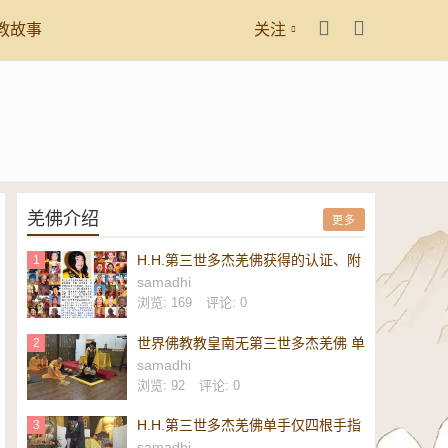
教故事
关注
羌佛介绍
更多
H.H.第三世多杰羌佛获得的认证、附
1
议、恭贺
samadhi
浏览: 169
评论: 0
世界佛教教皇南无第三世多杰羌佛 单
2
手勾提 437.2 磅金刚杵-维加斯新闻
samadhi
报
浏览: 92
评论: 0
H.H.第三世多杰羌佛单手仅四根手指
3
勾起 437.2 磅重的镇殿金刚杵-美新
samadhi