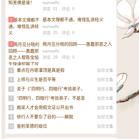
samadhi
浏览: 51
评论: 0
基本文理都不通，难怪乱讲经义
2
samadhi
浏览: 25
评论: 0
两月见分晓的回顾——愚蠢邪恶之人
3
帮陈宝恒生快速挖掘了坟墓
samadhi
浏览: 29
评论: 0
重点在内密灌顶是真是假
拉珍文集
4
上师与众生是否平等
拉珍文集
5
关于《“四明行、四暗行”考验弟子，
拉珍文集
6
不是圣者，即是邪师》的补充
“四明行、四暗行”考验弟子，不是圣
拉珍文集
7
者，即是邪师！
痴呆人才会用假文证公开出书
拉珍文集
8
修行人不要忘了目的——解脱
拉珍文集
9
鉴别圣德的级位
拉珍文集
10