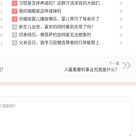
习惯是怎样养成的？这群汗流浃背的大姐们给了我答案
22
1
0
我的烟瘾是这样戒掉的
01
2
0
月嫂给婴儿播放佛乐，婴儿乖巧了母亲乐了
24
3
0
新生儿出世，喜庆的同时看到无常了吗？
19
4
0
切身经历，佛菩萨的加持是无法想象的
28
5
0
父亲忌日，我学习目犍连尊者的行举能帮上父亲吗？
11
6
0
下一篇
到？
人最重要的事业究竟是什么？