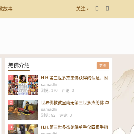
教故事
关注
羌佛介绍
更多
H.H.第三世多杰羌佛获得的认证、附
1
议、恭贺
samadhi
浏览: 170
评论: 0
世界佛教教皇南无第三世多杰羌佛 单
2
手勾提 437.2 磅金刚杵-维加斯新闻
samadhi
报
浏览: 92
评论: 0
H.H.第三世多杰羌佛单手仅四根手指
3
勾起 437.2 磅重的镇殿金刚杵-美新
samadhi