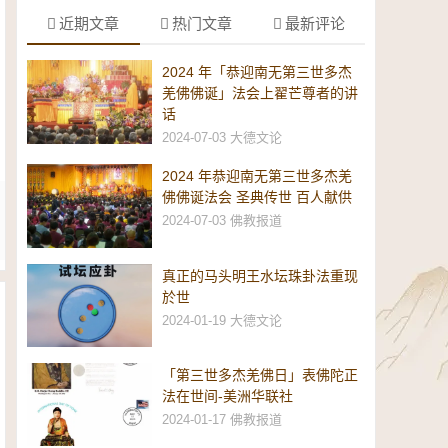
近期文章
热门文章
最新评论
2024 年「恭迎南无第三世多杰
羌佛佛诞」法会上翟芒尊者的讲
话
2024-07-03
大德文论
2024 年恭迎南无第三世多杰羌
佛佛诞法会 圣典传世 百人献供
2024-07-03
佛教报道
真正的马头明王水坛珠卦法重现
於世
2024-01-19
大德文论
「第三世多杰羌佛日」表佛陀正
法在世间-美洲华联社
2024-01-17
佛教报道