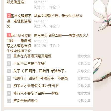
samadhi
浏览: 51
评论: 0
基本文理都不通，难怪乱讲经义
2
samadhi
浏览: 25
评论: 0
两月见分晓的回顾——愚蠢邪恶之人
3
帮陈宝恒生快速挖掘了坟墓
samadhi
浏览: 29
评论: 0
重点在内密灌顶是真是假
拉珍文集
4
上师与众生是否平等
拉珍文集
5
关于《“四明行、四暗行”考验弟子，
拉珍文集
6
不是圣者，即是邪师》的补充
“四明行、四暗行”考验弟子，不是圣
拉珍文集
7
者，即是邪师！
痴呆人才会用假文证公开出书
拉珍文集
8
修行人不要忘了目的——解脱
拉珍文集
9
鉴别圣德的级位
拉珍文集
10