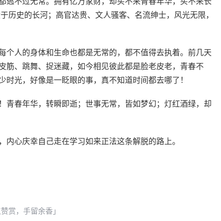
都逃不过无常。拥有亿万家财，却买不来青春年华，买不来长
没于历史的长河；高官达贵、文人骚客、名流绅士，风光无限，
每个人的身体和生命也都是无常的，都不值得去执着。前几天
皮筋、跳舞、捉迷藏，如今相见彼此都是脸老皮老，青春不
少时光，好像是一眨眼的事，真不知道时间都去哪了！
！青春年华，转瞬即逝；世事无常，皆如梦幻；灯红酒绿，却
，内心庆幸自己走在学习如来正法这条解脱的路上。
点赞赏，手留余香」