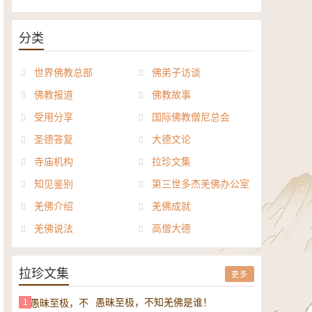
《般若波罗密多心经讲义》电子
正《达摩祖师论》电子书
书
分类
世界佛教总部
佛弟子访谈
佛教报道
佛教故事
受用分享
国际佛教僧尼总会
圣德答复
大德文论
寺庙机构
拉珍文集
知见鉴别
第三世多杰羌佛办公室
羌佛介绍
羌佛成就
羌佛说法
高僧大德
拉珍文集
更多
愚昧至极，不知羌佛是谁！
1