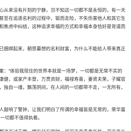
心从来没有片刻的宁静，岂不知这一切都不是永恒的，有一天
甚至在追逐名利的过程中，铤而走险，不失伤害他人和其它生
和焦虑中纠结，这种追求幸福的方式和幸福本身恰好是背道而
己捆绑起来，朝思暮想的名利财富，为什么不能给人带来真正
案：“体验我现住的世界本就是一场梦，一切都是无常不实的
康健，或家产丰登，万贯资财，福禄寿喜，妻贤夫荣，子耀官
，独自一魂，飘荡阴间，在人间的一切都带不走，一无所有，
人敲响了警钟，让我们明白了所谓的幸福皆是无常的，荣华富
，一切都不值得执着。