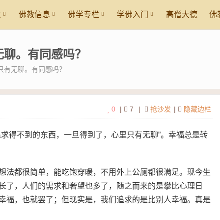
世
佛教信息
佛学专栏
学佛入门
高僧大德
佛
无聊。有同感吗？
只有无聊。有同感吗？
0
|
7
|
抢沙发
|
隐藏边栏
追求得不到的东西，一旦得到了，心里只有无聊”。幸福总是转
想法都很简单，能吃饱穿暖，不用外上公厕都很满足。现今生
长了，人们的需求和奢望也多了，随之而来的是攀比心理日
幸福，也就罢了；但现实是，我们追求的是比别人幸福。真是