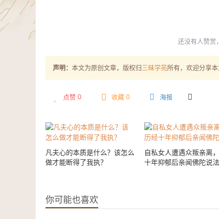
还没有人赞赏
声明：
本文为原创文章，版权归
三昧学苑
所有，欢迎分享本
点赞
0
收藏 0
海报
凡夫心的本质是什么？该怎么
自私女人遭遇众叛亲离
做才能断得了我执？
十年抑郁后亲闻佛陀说
你可能也喜欢