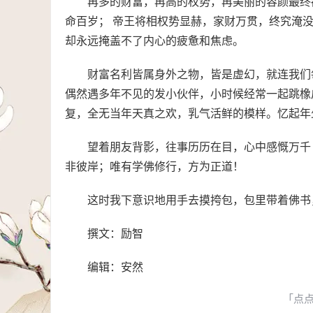
再多的财富，再高的权势，再美丽的容颜最终
命百岁； 帝王将相权势显赫，家财万贯，终究淹
却永远掩盖不了内心的疲惫和焦虑。
财富名利皆属身外之物，皆是虚幻，就连我们
偶然遇多年不见的发小伙伴，小时候经常一起跳橡
复，全无当年天真之欢，乳气活鲜的模样。忆起年
望着朋友背影，往事历历在目，心中感慨万千
非彼岸；唯有学佛修行，方为正道！
这时我下意识地用手去摸挎包，包里带着佛书
撰文：励智
编辑：安然
「点