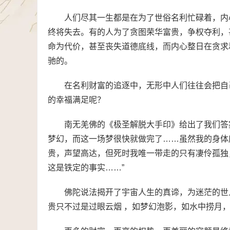
人们尽其一生都是在为了世俗名利忙碌着，内
终将失去。有的人为了贪图荣华富贵，争权夺利，
命为代价，甚至丧失道德底线，而内心整日在贪求
驰的。
在名利财富的追逐中，无形中人们往往会把自
的幸福满足呢？
南无羌佛的《极圣解脱大手印》给出了我们答
梦幻，而这一场梦很快就做完了……虽然我的身体
贵，声望高达，但死时我唯一带走的只有凄伶孤独
这是铁定的事实……”
佛陀说法揭开了宇宙人生的真谛，为迷茫的世
贵只不过是过眼云烟 ，如梦幻泡影，如水中捞月