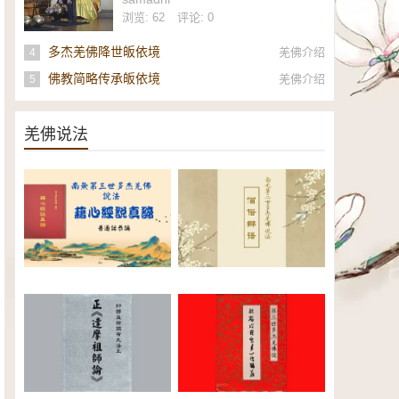
社
浏览: 62
评论: 0
多杰羌佛降世皈依境
羌佛介绍
4
佛教简略传承皈依境
羌佛介绍
5
羌佛说法
南无第三世多杰羌佛《藉心经说
南无第三世多杰羌佛说法：僧俗
真谛》普通话恭诵（全）电子书
辩语