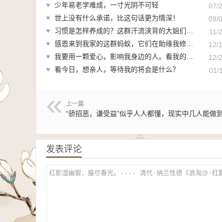
♥
少年易老学难成，一寸光阴不可轻
07/
♥
世上没有什么承诺，比这句话更为情深！
09/
♥
习惯是怎样养成的？这群汗流浃背的大姐们给了我答案
11/
♥
感恩来到我家的这群蚂蚁，它们在助缘我修行啊！
12/
♥
我要用一颗爱心，影响我身边的人。看我的行动吧
12/
♥
看今日，想亲人，等待我的将会是什么？
01/
上一篇
“骄招恶，谦受益”似乎人人都懂，现实中几人能做
发表评论