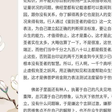
论知识，并不能对你目前的修持产生实际指导效用
证量状况的问题，佛经里都有记载谁都可以查阅到
园，跟你没有关系，你了解得再多它也是别人的变
况来得有效。行人通过《鉴别圣者的级位》这一文
表法，为自己建立起正确的判断择法标准，要让自
众生的能力，才值得依止，这才是重心，这才是此
圣者实在太多，大略估算了一下，不是很准，这世
端正，而他们当中千分之九百八十以上都是假圣者
止这些，否则蓝台印证的两千万美金到今天至少已
根本没有圣者的智慧。所以，行人啊，一千个高呼
止虚假充圣之妖风，用正确的知见和法度帮助众生
脱，这才是佛菩萨将金刚力表法测试法度留存于世
佛弟子里面还有种人，执著于自己的凡夫见地
重障，总沉湎于自己的想象，认为天下依然太平，
立，没有什么问题嘛，于是嫌这个言辞过激，嫌那
的思维焦点不在自己的解脱上，也不在众生的解脱