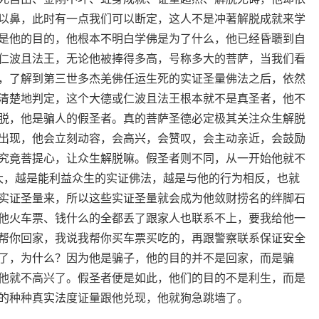
以鼻，此时有一点我们可以断定，这人不是冲著解脱成就来学
是他的目的，他根本不明白学佛是为了什么，他已经昏聩到自
仁波且法王，无论他被捧得多高，号称多大的菩萨，当我们看
，了解到第三世多杰羌佛任运生死的实证圣量佛法之后，依然
清楚地判定，这个大德或仁波且法王根本就不是真圣者，他不
脱，他是骗人的假圣者。真的菩萨圣德必定极其关注众生解脱
出现，他会立刻动容，会高兴，会赞叹，会主动亲近，会鼓励
究竟菩提心，让众生解脱嘛。假圣者则不同，从一开始他就不
伟大，越是能利益众生的实证佛法，越是与他的行为相反，也就
实证圣量来，所以这些实证圣量就会成为他敛财捞名的绊脚石
他火车票、钱什么的全都丢了跟家人也联系不上，要我给他一
帮你回家，我说我帮你买车票买吃的，再跟警察联系保证安全
了，为什么？因为他是骗子，他的目的并不是回家，而是骗
他就不高兴了。假圣者便是如此，他们的目的不是利生，而是
的种种真实法度证量跟他兑现，他就狗急跳墙了。