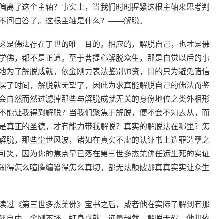
偏离了这个主轴？事实上，当我们时时握紧这根主轴来思考判
不问自答了。这根主轴是什么？——解脱。
这是佛法存在于世的唯一目的。相应的，解脱自己，也才是佛
学佛，都不是正道。至于菩提心解脱众生，那是自觉以后的事
地为了解脱成就，依金刚力表法鉴别师资，目的只为避免错信
误了时间，解脱就无望了，因此为求真能解脱自己的佛法而鉴
会自然而然过滤掉那些与解脱成就无关的身份地位之类外相形
不能让我得到解脱？当我们聚焦于解脱，便不会不知去从，而
是真正的圣德，才有能力带我解脱？真实的解脱法在哪里？怎
解脱，那些尘世风波，诸如在真实不虚的认证书上造罪造孽之
可笑，因为你的焦点早已落在第三世多杰羌佛任运生死的实证
闹得怎么喧腾编纂得怎么真切，都无法颠破那真真实实让众生
读过《第三世多杰羌佛》宝书之后，或者他在实际了解到有那
死自由、金刚不坏、虹身成就、证量超然、解脱无碍，他却依