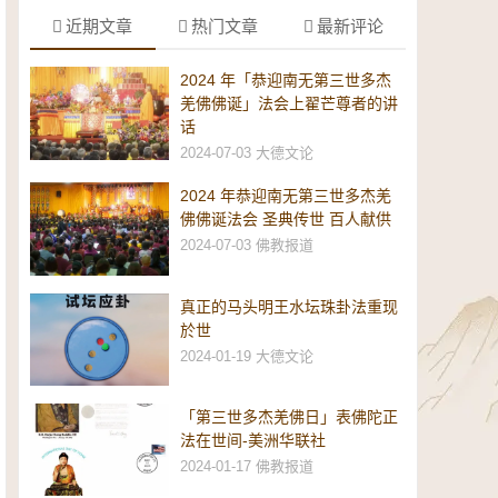
近期文章
热门文章
最新评论
2024 年「恭迎南无第三世多杰
羌佛佛诞」法会上翟芒尊者的讲
话
2024-07-03
大德文论
2024 年恭迎南无第三世多杰羌
佛佛诞法会 圣典传世 百人献供
2024-07-03
佛教报道
真正的马头明王水坛珠卦法重现
於世
2024-01-19
大德文论
「第三世多杰羌佛日」表佛陀正
法在世间-美洲华联社
2024-01-17
佛教报道