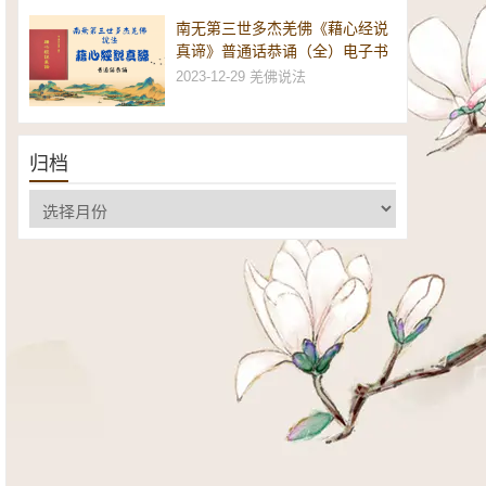
南无第三世多杰羌佛《藉心经说
真谛》普通话恭诵（全）电子书
2023-12-29
羌佛说法
归档