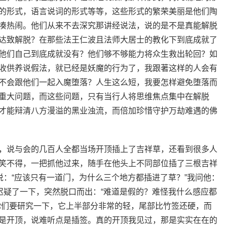
的形式，语言说词的形式等等，这些形式的繁荣美丽是他们陶
凑热闹。他们从来不去深究那讲经说法，说的是不是真能解脱
达致解脱？在那些法王仁波且法师大居士的教化下到底成就了
他们自己到底成就没有？他们够不够能力将众生救出轮回？如
收供养说假法，就已经是妖魔的行为了，我跟著这样的人会有
不会跟他们一起入魔堕落？人生这么短，我要怎样避免堕落而
重大问题，而这些问题，只有当行人将思维焦点集中在解脱
才能辩清八方漫溢的黑业浊流，而倍加珍惜守护万劫难遇的佛
，说与会的几百人全都当场开顶插上了吉祥草，还看到很多人
笑不得，一把抓他过来，随手在他头上不同部位插了三根吉祥
说：“应该只有一道门，为什么三个地方都插进了草？”我问他：
迟疑了一下，突然脱口而出：“难道是假的？难怪我什么感应都
你们要研究一下，它上半部分非常的轻，尾部比竹签还硬，而
是开顶，说难听点是插签。真的开顶我见过，那是实实在在的