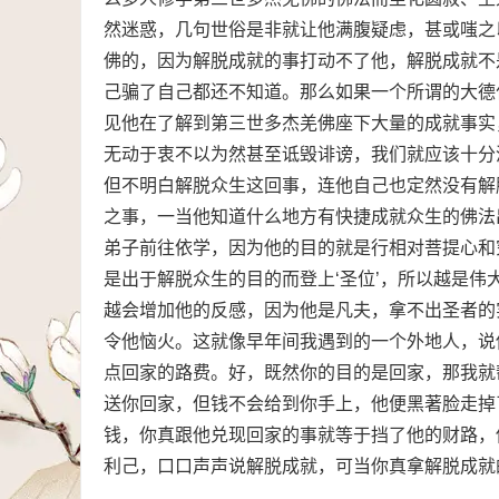
然迷惑，几句世俗是非就让他满腹疑虑，甚或嗤之
佛的，因为解脱成就的事打动不了他，解脱成就不
己骗了自己都还不知道。那么如果一个所谓的大德
见他在了解到第三世多杰羌佛座下大量的成就事实
无动于衷不以为然甚至诋毁诽谤，我们就应该十分
但不明白解脱众生这回事，连他自己也定然没有解
之事，一当他知道什么地方有快捷成就众生的佛法
弟子前往依学，因为他的目的就是行相对菩提心和
是出于解脱众生的目的而登上‘圣位’，所以越是
越会增加他的反感，因为他是凡夫，拿不出圣者的
令他恼火。这就像早年间我遇到的一个外地人，说
点回家的路费。好，既然你的目的是回家，那我就
送你回家，但钱不会给到你手上，他便黑著脸走掉
钱，你真跟他兑现回家的事就等于挡了他的财路，
利己，口口声声说解脱成就，可当你真拿解脱成就