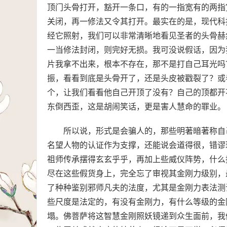
顶门头骨打开，豁开一条口，有的一指宽有的两指
关闭，再一修法又令其打开。最实在的是，现代科技
经它照射，我们可以非常清晰地看见圣者的头骨赫
一当修法封闭，则完好无损。我可没说假话，因为
片我拿不出来，根本不存在，那不是打自己耳光吗
振，看看到底是头骨开了，还是头皮被戳裂了？或
个，让我们看看他自己开顶了没有？自己的顶都开
东倒西歪，这是胡闹笑话，更是害人慧命的罪业。
所以说，形式是会骗人的，那些明著暗著称自
名望人物的认证作为支撑，还能说会道得很，错谬
祖师传承摆得玄玄乎乎，再加上些威仪阵势，什么
尽在这些假货身上，完全忘了审视其金刚力级别，
了种种鉴别邪师凡夫的法度，尤其是金刚力表法测
些尺度是法定的，有没有金刚力，有什么等级的金
塌。佛菩萨将这智慧金刚照妖镜递到众生面前，我