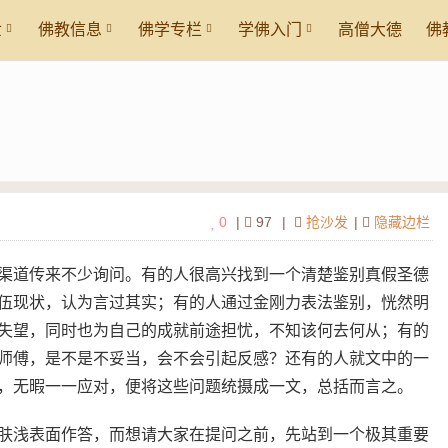
世
佛教信息
佛学专栏
学佛入门
高僧大德
佛
0
|
97
|
抢沙发
|
隐藏边栏
渠道传来不少询问。有的人很高兴找到一个清楚鉴别真假圣德
伍现状，认为言过其实；有的人通过金刚力表法鉴别，恍然明
失望，同时也为自己的成就前途担忧，不知该何去何从；有的
师傅，是不是不妥当，会不会引起反感？还有的人就文中的一
，无暇一一应对，便将这些问题统摄成一文，总括而言之。
肤浅表面作答，而想请大家在提问之前，先站到一个极其重要