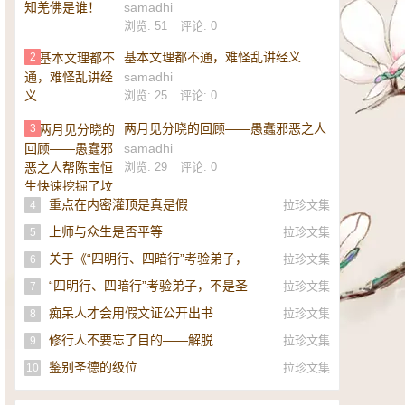
samadhi
浏览: 51
评论: 0
基本文理都不通，难怪乱讲经义
2
samadhi
浏览: 25
评论: 0
两月见分晓的回顾——愚蠢邪恶之人
3
帮陈宝恒生快速挖掘了坟墓
samadhi
浏览: 29
评论: 0
重点在内密灌顶是真是假
拉珍文集
4
上师与众生是否平等
拉珍文集
5
关于《“四明行、四暗行”考验弟子，
拉珍文集
6
不是圣者，即是邪师》的补充
“四明行、四暗行”考验弟子，不是圣
拉珍文集
7
者，即是邪师！
痴呆人才会用假文证公开出书
拉珍文集
8
修行人不要忘了目的——解脱
拉珍文集
9
鉴别圣德的级位
拉珍文集
10