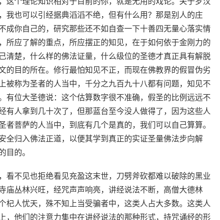
，这个理论知识相对于目前的你，就是无用的戏论。关于罗汉
，我也可以引经据典滔滔不绝，但有什么用？那是别人的庄
不成你自己的，研究那些还不如自查一下十善四无量心落实情
，所应了解的重点，所应摆正的知见，在于如何依于金刚力的
己清楚，什么样的佛法证量，什么级位的圣德才真正具有解脱
文的目的所在。修行最怕知见不正，而现在佛教界的假冒伪劣
上被称为圣者的人当中，千分之九百九十八都有问题，知见不
。有位大圣德说：这个估算数字很不准确，假圣的比例远远不
经有人拿到几十次了，但那蓝台至今没人做得了，因为这些人
圣者菩萨的人当中，到底有几个是真的，我们可以自己算算。
安全归入佛法正道，以便其学到真正的实证圣量佛法步向解
的目的。
，看不见也拒绝看见充盈这末世，刀劈斧砍都难以破除的黑业
寺庙丛林兴旺，经咒声声响亮，讲经说法不断，高僧大德林
个杞人忧天，殊不知上当受骗者中，这类人占大多数。这类人
上，他们的注意力集中在讲经说法的那种形式，持咒诵经的形