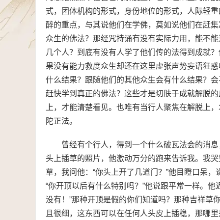
式，团体机构的形式，身份地位的形式，人际轻重
醉的重点，与其说他们在学佛，莫如说他们在赶集
众生的佛法？那经咒持诵有没有实际力用，能不能
几个人？到底有没有人学了他们传的法得到成就？
果没有能力救度众生却还在这里虚张声势妄语狂惑
什么结果？跟随他们的其他众生会有什么结果？会
赶快学到真正的佛法？这些才是切肤于成就解脱的
上，才能清楚看见。也唯有当行人聚焦在解脱上，
陀正法。
曾经有个行人，得到一个什么破瓦法会的消息
头上插草的照片，他激动万分的跑来告诉我。我哭
草，我问他：“你头上开了几道门？”他目瞪口呆，
“你开顶以后有什么特别吗？”他说跟平常一样。他
没有！”那种开顶是假的你们知道吗？那种吉祥草
且很细，这东西可以在任何人头皮上插稳，那哪里