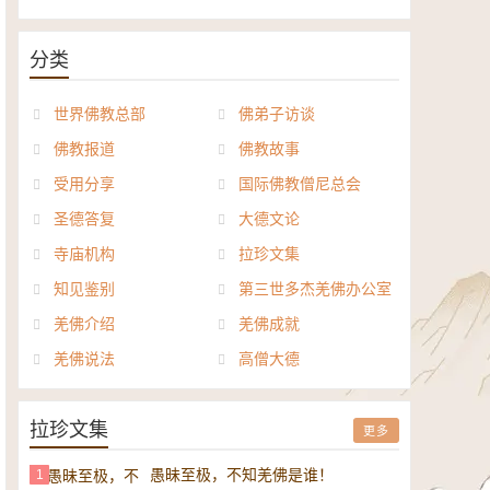
《般若波罗密多心经讲义》电子
正《达摩祖师论》电子书
书
分类
世界佛教总部
佛弟子访谈
佛教报道
佛教故事
受用分享
国际佛教僧尼总会
圣德答复
大德文论
寺庙机构
拉珍文集
知见鉴别
第三世多杰羌佛办公室
羌佛介绍
羌佛成就
羌佛说法
高僧大德
拉珍文集
更多
愚昧至极，不知羌佛是谁！
1