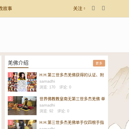
教故事
关注
羌佛介绍
更多
H.H.第三世多杰羌佛获得的认证、附
1
议、恭贺
samadhi
浏览: 170
评论: 0
世界佛教教皇南无第三世多杰羌佛 单
2
手勾提 437.2 磅金刚杵-维加斯新闻
samadhi
报
浏览: 92
评论: 0
H.H.第三世多杰羌佛单手仅四根手指
3
勾起 437.2 磅重的镇殿金刚杵-美新
samadhi