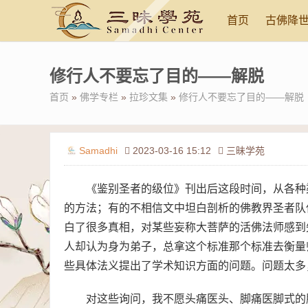
首页
古佛降
修行人不要忘了目的——解脱
首页
»
佛学专栏
»
拉珍文集
»
修行人不要忘了目的——解脱
Samadhi
2023-03-16 15:12
三昧学苑
《鉴别圣者的级位》刊出后这段时间，从各种
的方法；有的不相信文中坦白剖析的佛教界圣者队
白了很多真相，对某些妄称大菩萨的活佛法师感到
人却认为身为弟子，总拿这个标准那个标准去衡量
些具体法义提出了学术知识方面的问题。问题太多
对这些询问，我不愿头痛医头、脚痛医脚式的