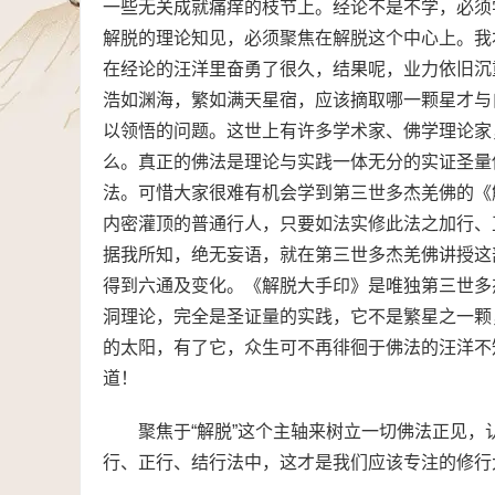
一些无关成就痛痒的枝节上。经论不是不学，必须
解脱的理论知见，必须聚焦在解脱这个中心上。我
在经论的汪洋里奋勇了很久，结果呢，业力依旧沉
浩如渊海，繁如满天星宿，应该摘取哪一颗星才与
以领悟的问题。这世上有许多学术家、佛学理论家
么。真正的佛法是理论与实践一体无分的实证圣量
法。可惜大家很难有机会学到第三世多杰羌佛的《
内密灌顶的普通行人，只要如法实修此法之加行、
据我所知，绝无妄语，就在第三世多杰羌佛讲授这
得到六通及变化。《解脱大手印》是唯独第三世多
洞理论，完全是圣证量的实践，它不是繁星之一颗
的太阳，有了它，众生可不再徘徊于佛法的汪洋不
道！
聚焦于“解脱”这个主轴来树立一切佛法正见
行、正行、结行法中，这才是我们应该专注的修行