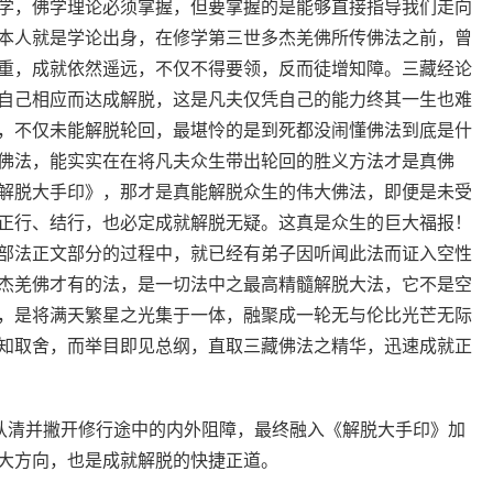
学，佛学理论必须掌握，但要掌握的是能够直接指导我们走向
本人就是学论出身，在修学第三世多杰羌佛所传佛法之前，曾
重，成就依然遥远，不仅不得要领，反而徒增知障。三藏经论
自己相应而达成解脱，这是凡夫仅凭自己的能力终其一生也难
，不仅未能解脱轮回，最堪怜的是到死都没闹懂佛法到底是什
佛法，能实实在在将凡夫众生带出轮回的胜义方法才是真佛
解脱大手印》，那才是真能解脱众生的伟大佛法，即便是未受
正行、结行，也必定成就解脱无疑。这真是众生的巨大福报！
部法正文部分的过程中，就已经有弟子因听闻此法而证入空性
杰羌佛才有的法，是一切法中之最高精髓解脱大法，它不是空
，是将满天繁星之光集于一体，融聚成一轮无与伦比光芒无际
知取舍，而举目即见总纲，直取三藏佛法之精华，迅速成就正
，认清并撇开修行途中的内外阻障，最终融入《解脱大手印》加
大方向，也是成就解脱的快捷正道。