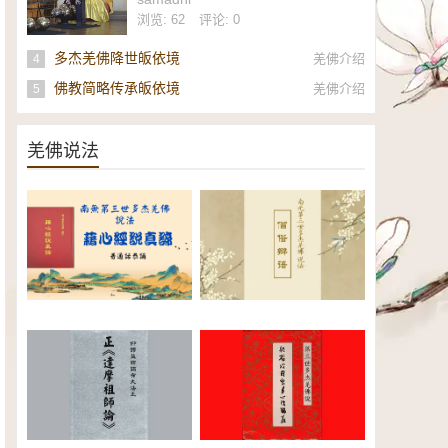
社
浏览: 62
评论: 0
多杰羌佛降世皈依境
羌佛介绍
4
佛教简略传承皈依境
羌佛介绍
5
羌佛说法
南无第三世多杰羌佛《藉心经说
南无第三世多杰羌佛说法：僧俗
真谛》普通话恭诵（全）电子书
辩语