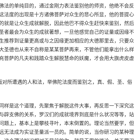
佛法的单纯目的，通过金刚力表法鉴别他的师资，他绝不会反
这法度的出现是十方诸佛菩萨对众生的悲心所显，他的菩提心
的就是让众生成就解脱，因此他巴不得众生赶快来鉴别，然后
圣者最会为众生的成就著想，一旦他感觉自己的证量或因缘不
生推荐到证量更高或与之因缘更加相应的大德那里去，只要众
大圣德也从来不自称是某某菩萨再来，不管他们能拿出什么样
充菩萨的凡夫和践踏众生解脱慧命的妖魔，才会用大旗虎皮虚
去面对所遭遇的人和法，举佛陀法度而鉴别之，真、假、圣、俗
同样是这个道理，先聚焦于解脱这件大事，再反思一下深究这
与辟支佛的关系，罗汉们的成就境界到底是什么状况等等，站
问题上，基本上是攀枝寻叶，本末倒置的。理论当然要学，但
远无法成为实证圣量派一员的。简单的说，当你研习的某种理