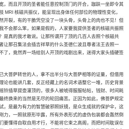
宽，而且开顶的圣者能任意控制顶门的开合，跏趺一坐即令其
 MRI 核磁共振仪，能呈现出身体任何部位的物理性变化，
然开裂，有的干脆凭空没了一块头骨，头骨上的肉也不见！但
我不会那么笨，如果是假的，人家要我提供圣者的核磁共振照
？是真的我才敢说。让那所谓开了顶的几百人去照个核磁共
者让那召集法会插吉祥草的什么圣德仁波且尊者法王去照一
不了，竟然弄一场给别人开顶的戏剧出来，迷得大家头插硬签
己大菩萨转世的人，拿不出半分与大菩萨相等的证量，但借用
理论也能讲几套，反正经藏上的名词术语整它一堆，历史背景
摇铃插草提壶灌顶的，很多人被唬得服服帖帖，钱财、时间耗
最终换来的当然是无尽的轮回痛苦。正因为如此，佛菩萨规定
试，是最为有力的智慧破邪照妖镜，是众生成就的保护伞，这
刚力，一照就原形毕露，所有外表形式的虚伪包装都会轰然倒
们要懂得自取自用才行，不能将它束之高阁，而把时间耽误在