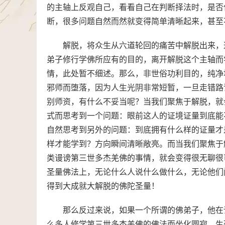
的主轴上反观自己，看看自己在判断择法时，是否
断，很多问题自然而然就变得简单清晰起来，甚至
解脱，将众生从六道轮回的痛苦中解脱出来，
弟子修行学佛所应有的目的，离开解脱这个主轴而
情，此处暂不细述。那么，非世俗功利目的，纯净
邪师而堕落，因为人生光阴非常短暂，一旦走错路
别师资，有什么不妥当呢？当我们聚焦于解脱，就
式而思考到一个问题：眼前这人的证境证量到底能
自然思考到另外的问题：到底拥有什么样的证量才
样才能学到？方向瞬间清晰敞亮。而当我们聚焦于
类谩谤第三世多杰羌佛的事情，就会变得很无聊很
圣量佛法上，无论什么人说什么做什么，无论他们
得到大成就大解脱的佛陀圣量！
那么反过来说，如果一个所谓的佛弟子，他在
么多人修学第三世多杰羌佛的佛法而坐化圆寂、生