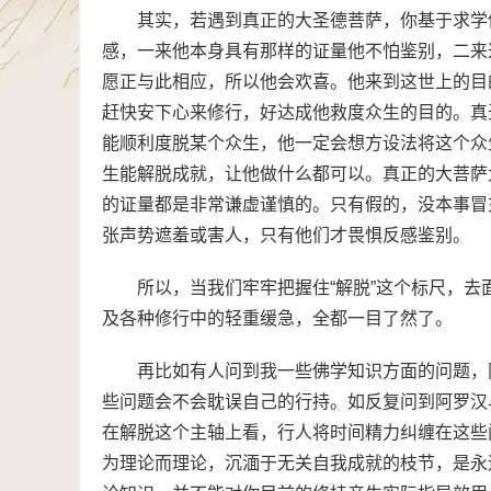
其实，若遇到真正的大圣德菩萨，你基于求学
感，一来他本身具有那样的证量他不怕鉴别，二来
愿正与此相应，所以他会欢喜。他来到这世上的目
赶快安下心来修行，好达成他救度众生的目的。真
能顺利度脱某个众生，他一定会想方设法将这个众
生能解脱成就，让他做什么都可以。真正的大菩萨
的证量都是非常谦虚谨慎的。只有假的，没本事冒
张声势遮羞或害人，只有他们才畏惧反感鉴别。
所以，当我们牢牢把握住“解脱”这个标尺，
及各种修行中的轻重缓急，全都一目了然了。
再比如有人问到我一些佛学知识方面的问题，
些问题会不会耽误自己的行持。如反复问到阿罗汉
在解脱这个主轴上看，行人将时间精力纠缠在这些
为理论而理论，沉湎于无关自我成就的枝节，是永