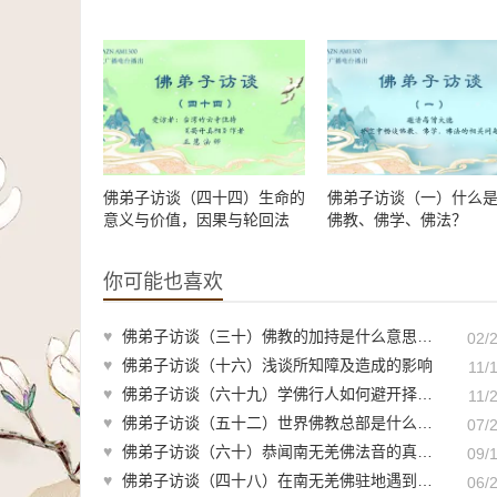
佛弟子访谈（四十四）生命的
佛弟子访谈（一）什么
意义与价值，因果与轮回法
佛教、佛学、佛法？
则，因果论与宿命论的区别
你可能也喜欢
♥
佛弟子访谈（三十）佛教的加持是什么意思？加持从何而来？如何获得加持？
02/
♥
佛弟子访谈（十六）浅谈所知障及造成的影响
11/
♥
佛弟子访谈（六十九）学佛行人如何避开择师的误区，保护自己的慧命？
11/
♥
佛弟子访谈（五十二）世界佛教总部是什么样的组织？佛教与其他宗教的区别？佛教称为谛教的真实含义
07/
♥
佛弟子访谈（六十）恭闻南无羌佛法音的真实受用事迹
09/
♥
佛弟子访谈（四十八）在南无羌佛驻地遇到的灵异情况，亲见佛陀摄化血光厉鬼
06/