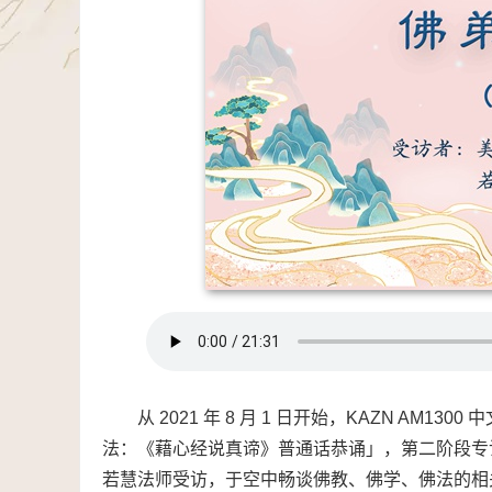
从 2021 年 8 月 1 日开始，KAZN A
法：《藉心经说真谛》普通话恭诵」，第二阶段专
若慧法师受访，于空中畅谈佛教、佛学、佛法的相