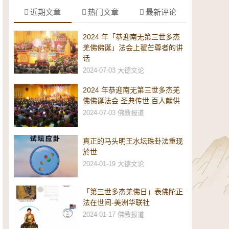
近期文章
热门文章
最新评论
2024 年「恭迎南无第三世多杰
羌佛佛诞」法会上翟芒尊者的讲
话
2024-07-03
大德文论
2024 年恭迎南无第三世多杰羌
佛佛诞法会 圣典传世 百人献供
2024-07-03
佛教报道
真正的马头明王水坛珠卦法重现
於世
2024-01-19
大德文论
「第三世多杰羌佛日」表佛陀正
法在世间-美洲华联社
2024-01-17
佛教报道