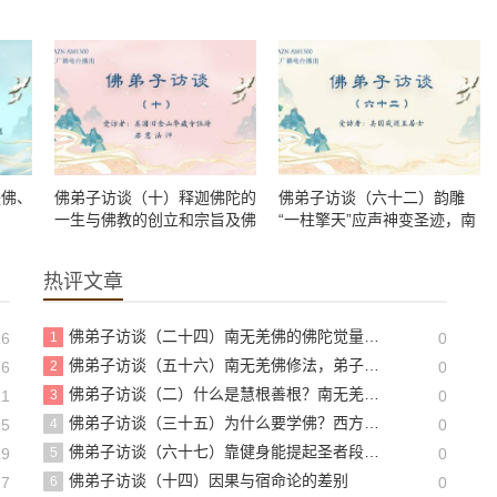
是佛、
佛弟子访谈（十）释迦佛陀的
佛弟子访谈（六十二）韵雕
一生与佛教的创立和宗旨及佛
“一柱擎天”应声神变圣迹，南
陀三身四智的含义
无羌佛的真实生活情况？
热评文章
佛弟子访谈（二十四）南无羌佛的佛陀觉量示现体显佛法的本质及佛教界的现状
26
1
0
佛弟子访谈（五十六）南无羌佛修法，弟子黄辉邦（慧辉）大德亲见玛哈嘎拉金刚威然现前
16
2
0
佛弟子访谈（二）什么是慧根善根？南无羌佛佛法与常规佛法的区别？
21
3
0
佛弟子访谈（三十五）为什么要学佛？西方极乐世界是什么样的？
25
4
0
佛弟子访谈（六十七）靠健身能提起圣者段位吗？佛教测试男性行人证量、体力的「拿杵上座」制度由来？
19
5
0
佛弟子访谈（十四）因果与宿命论的差别
27
6
0