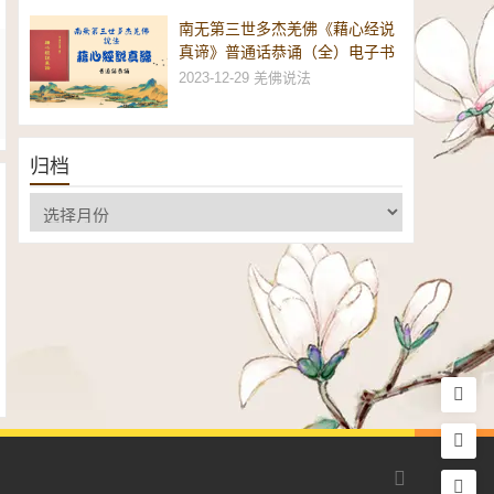
南无第三世多杰羌佛《藉心经说
真谛》普通话恭诵（全）电子书
2023-12-29
羌佛说法
归档