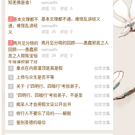
samadhi
浏览: 51
评论: 0
基本文理都不通，难怪乱讲经义
2
samadhi
浏览: 25
评论: 0
两月见分晓的回顾——愚蠢邪恶之人
3
帮陈宝恒生快速挖掘了坟墓
samadhi
浏览: 29
评论: 0
重点在内密灌顶是真是假
拉珍文集
4
上师与众生是否平等
拉珍文集
5
关于《“四明行、四暗行”考验弟子，
拉珍文集
6
不是圣者，即是邪师》的补充
“四明行、四暗行”考验弟子，不是圣
拉珍文集
7
者，即是邪师！
痴呆人才会用假文证公开出书
拉珍文集
8
修行人不要忘了目的——解脱
拉珍文集
9
鉴别圣德的级位
拉珍文集
10