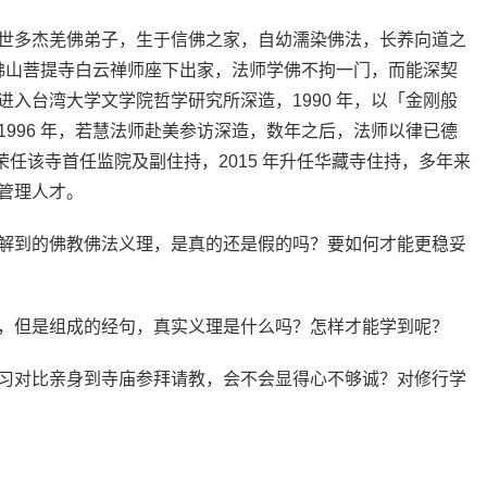
世多杰羌佛弟子，生于信佛之家，自幼濡染佛法，长养向道之
千佛山菩提寺白云禅师座下出家，法师学佛不拘一门，而能深契
入台湾大学文学院哲学研究所深造，1990 年，以「金刚般
996 年，若慧法师赴美参访深造，数年之后，法师以律已德
，荣任该寺首任监院及副住持，2015 年升任华藏寺住持，多年来
管理人才。
解到的佛教佛法义理，是真的还是假的吗？要如何才能更稳妥
，但是组成的经句，真实义理是什么吗？怎样才能学到呢？
习对比亲身到寺庙参拜请教，会不会显得心不够诚？对修行学