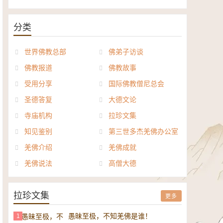
《般若波罗密多心经讲义》电子
正《达摩祖师论》电子书
书
分类
世界佛教总部
佛弟子访谈
佛教报道
佛教故事
受用分享
国际佛教僧尼总会
圣德答复
大德文论
寺庙机构
拉珍文集
知见鉴别
第三世多杰羌佛办公室
羌佛介绍
羌佛成就
羌佛说法
高僧大德
拉珍文集
更多
愚昧至极，不知羌佛是谁！
1