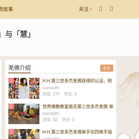
教故事
关注
」与「慧」
羌佛介绍
更多
H.H.第三世多杰羌佛获得的认证、附
1
议、恭贺
samadhi
浏览: 170
评论: 0
世界佛教教皇南无第三世多杰羌佛 单
2
手勾提 437.2 磅金刚杵-维加斯新闻
samadhi
报
浏览: 92
评论: 0
H.H.第三世多杰羌佛单手仅四根手指
3
勾起 437.2 磅重的镇殿金刚杵-美新
samadhi