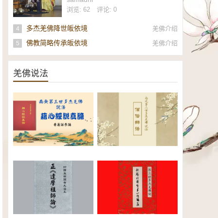
社
浏览: 62
评论: 0
多杰羌佛降世皈依境
羌佛介绍
4
佛教简略传承皈依境
羌佛介绍
5
羌佛说法
南无第三世多杰羌佛《藉心经说
南无第三世多杰羌佛说法：僧俗
真谛》普通话恭诵（全）电子书
辩语