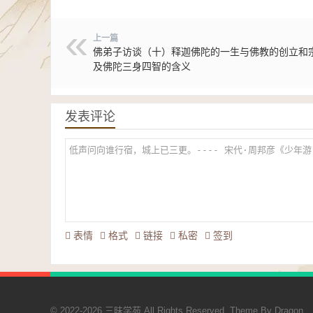
上一篇
佛弟子访谈（十）释迦佛陀的一生与佛教的创立和
及佛陀三身四智的含义
发表评论
表情
格式
链接
私密
签到
© 2022-2026 三昧学苑 All Rights Reserved. Theme By
Dragon