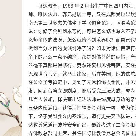
证达教尊，1963 年 2 月出生在中国四川
师、唯因法师、郭元勋居士等，又在成都受顶果钦
南无第三世多杰羌佛坐下学《俱舍论》、《般若论
说：你修了会见到本尊的，可是怎么修也深入不了
恩师亲传的法呀，怎么就修不到境界呢？而自己也
做到百分之百的虔诚纯净了吗？如果对诸佛菩萨有
余下的那么一点不纯净，都是对佛菩萨的虚假，产
丝毫不真都是假修行，竟然还妄想见佛菩萨，实在
无观世音菩萨，就马上出家，后在美国，她的佛陀
在公众圣考禅定中，见到了无常和怖畏金刚，并见
发，回到台湾立即剃度，随后受完三坛大戒，成为
几百人参加，择决查出证达法师是绿度母身边的亲
显圣内密灌顶，获得活性神变金刚丸一粒，成为俱
下，终于受到胜义内密灌顶，道行更是突飞猛进，
达教尊凭道行破阵安全而出，最终考过了二段金扣
界佛教总部副主席，兼任国际佛教僧尼总会名誉主