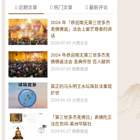
近期文章
热门文章
最新评论
2024 年「恭迎南无第三世多杰
羌佛佛诞」法会上翟芒尊者的讲
话
2024-07-03
大德文论
2024 年恭迎南无第三世多杰羌
佛佛诞法会 圣典传世 百人献供
2024-07-03
佛教报道
真正的马头明王水坛珠卦法重现
於世
2024-01-19
大德文论
「第三世多杰羌佛日」表佛陀正
法在世间-美洲华联社
2024-01-17
佛教报道