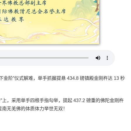
阶”仪式解难，单手抓握提悬 434.8 磅镇殿金刚杵达 13 秒
上，采用单手四根手指勾举，提起 437.2 磅重的佛陀金刚杵
，展显南无羌佛的体质体力举世无双！