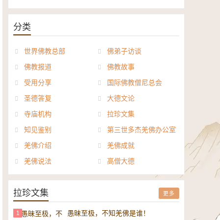
《般若波罗密多心经讲义》电子
正《达摩祖师论》电子书
书
分类
世界佛教总部
佛弟子访谈
佛教报道
佛教故事
受用分享
国际佛教僧尼总会
圣德答复
大德文论
寺庙机构
拉珍文集
知见鉴别
第三世多杰羌佛办公室
羌佛介绍
羌佛成就
羌佛说法
高僧大德
拉珍文集
更多
愚昧至极，不知羌佛是谁！
1