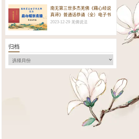
南无第三世多杰羌佛《藉心经说
真谛》普通话恭诵（全）电子书
2023-12-29
羌佛说法
归档