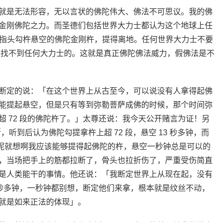
就是无法形容，无以言状的佛陀伟大、佛法不可思议。我的佛
金刚佛陀之力。而圣德们包括世界大力士都认为这个地球上任
手指头勾杵悬空的佛陀金刚杵，提得离地。任何世界大力士不要
上都是找不到任何大力士的。这就是真正佛陀佛法威力，假佛法是不
断定的说：「在这个世界上从古至今，可以说没有人拿得起佛
能提起悬空，但是只有等到弥勒菩萨成佛的时候，那个时间弥
 72 段的佛陀杵了。」太尊还说：我今天公开赌言为证！另
听到后认为佛陀勾提拿杵上超 72 段，悬空 13 秒多钟，而
，他呢就想啊我应该能够提得起佛陀的杵，悬空一秒钟总是可以的
，当场把手上的筋都拉断了，骨头也拉折伤了，严重受伤简直
是人类能干的事情。他还说：「我断定世界上从现在起，没有
 秒多钟，一秒钟都别想，断定他们来拿，根本就是纹丝不动，
就是如来正法的体现」。