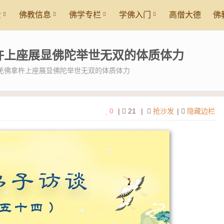
世
佛教信息
佛学专栏
学佛入门
高僧大德
佛
杵上座展显佛陀举世无双的体质体力
羌佛拿杵上座展显佛陀举世无双的体质体力
0
|
21
|
抢沙发
|
隐藏边栏