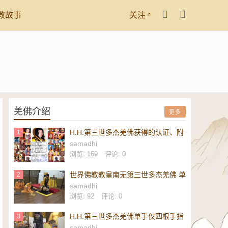
教故事
关注
羌佛介绍
更多
H.H.第三世多杰羌佛获得的认证、附
1
议、恭贺
samadhi
浏览: 169
评论: 0
世界佛教教皇南无第三世多杰羌佛 单
2
手勾提 437.2 磅金刚杵-维加斯新闻
samadhi
报
浏览: 92
评论: 0
H.H.第三世多杰羌佛单手仅四根手指
3
勾起 437.2 磅重的镇殿金刚杵-美新
samadhi