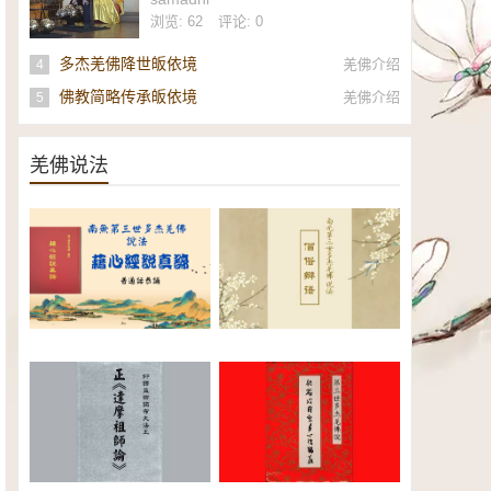
社
浏览: 62
评论: 0
多杰羌佛降世皈依境
羌佛介绍
4
佛教简略传承皈依境
羌佛介绍
5
羌佛说法
南无第三世多杰羌佛《藉心经说
南无第三世多杰羌佛说法：僧俗
真谛》普通话恭诵（全）电子书
辩语