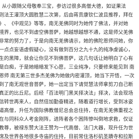
内江，从小跟随父母敬奉三宝，参访过很多高僧大德，如证果法
则法王灌顶大圆胜慧二次第，后由蒋贡康钦仁波且推荐，拜在
》、《中观见》等等，南无羌佛同时为她传了佛法，并对她
境界，也见不到虚空佛菩萨，她越想越想不通，这是师父羌佛
非常的努力了，于是向南无羌佛请示，她的佛陀恩师问她，你
一点点妄语虚假疑心，没有做到百分之九十九的纯净虔诚心，
生的黑障，就会让你见不到佛菩萨，这几句话让她明白了心有
是白痴，于是她暗暗发下心愿，三业纯净，只要修来能见到 南
恩师 南无第三世多杰羌佛为她做内密灌顶，她当下开悟，一次
到了南无观世音菩萨，她一出定当下请觉慧法师拿剪刀自己断
真正的比丘尼。后经「百法明门黑关择决法」择决，法会现场
信转世再来人，自然倍加勤奋精进，随着道行增长，受到冰姿
道高僧，升任为国际佛教僧尼总会总住持，在南无羌佛重视之
在与同科众人考金刚阵，进阵者各个困阵惨叫倒地求救，仅证
教尊，被禄东赞大法王赞为一代高僧、法门大器，现升任为世
席及世界各地很多寺庙的住持，目前常住洛杉矶圣蹟寺和拉斯