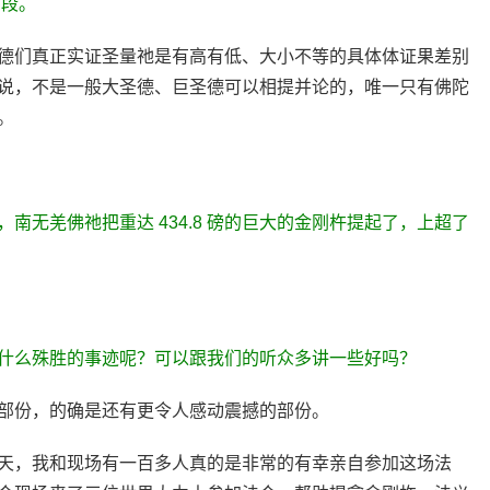
 段。
德们真正实证圣量祂是有高有低、大小不等的具体体证果差别
说，不是一般大圣德、巨圣德可以相提并论的，唯一只有佛陀
。
南无羌佛祂把重达 434.8 磅的巨大的金刚杵提起了，上超了
什么殊胜的事迹呢？可以跟我们的听众多讲一些好吗？
部份，的确是还有更令人感动震撼的部份。
3 日这一天，我和现场有一百多人真的是非常的有幸亲自参加这场法