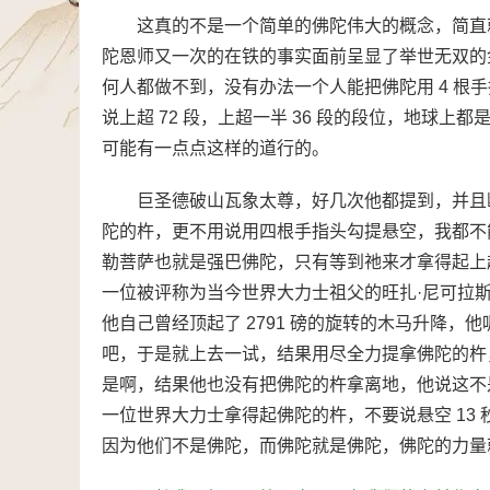
这真的不是一个简单的佛陀伟大的概念，简直
陀恩师又一次的在铁的事实面前呈显了举世无双的
何人都做不到，没有办法一个人能把佛陀用 4 根
说上超 72 段，上超一半 36 段的段位，地球
可能有一点点这样的道行的。
巨圣德破山瓦象太尊，好几次他都提到，并且
陀的杵，更不用说用四根手指头勾提悬空，我都不
勒菩萨也就是强巴佛陀，只有等到祂来才拿得起上超
一位被评称为当今世界大力士祖父的旺扎·尼可拉斯，
他自己曾经顶起了 2791 磅的旋转的木马升降
吧，于是就上去一试，结果用尽全力提拿佛陀的杵
是啊，结果他也没有把佛陀的杵拿离地，他说这不
一位世界大力士拿得起佛陀的杵，不要说悬空 13
因为他们不是佛陀，而佛陀就是佛陀，佛陀的力量