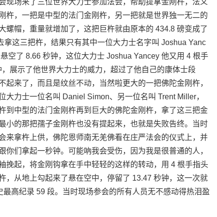
会现场来了三位世界大力士参加法会，帮助提拿金刚杵，法义
刚杵，一把是中型的法门金刚杵，另一把就是世界独一无二的
螺帽，重量就增加了，这把巨杵就由原本的 434.8 磅变成了
拿这三把杵，结果只有其中一位大力士名字叫 Joshua Yanc
8.66 秒钟，这位大力士 Joshua Yancey 他又用 4 根手
 秒钟，展示了他世界大力士的威力，超过了他自己的康体士段
不起来了，而且是纹丝不动，当然啦更大的一把佛陀金刚杵，
名叫 Daniel Simon、另一位名叫 Trent Miller，
杵到中型的法门金刚杵再到巨大的佛陀金刚杵，拿了这三把金
最小的那把孺子金刚杵也没有提起来，也就是失败告终。当时
会来拿杵上供，佛陀恩师南无羌佛看在庄严法会的仪式上，并
跟你们拿起一秒钟。可能吶我会受伤，因为我是很普通的人，
挽起，将金刚钩拿在手中轻轻的这样的转动，用 4 根手指头
刚杵，从地上勾起来了悬在空中，停留了 13.47 秒钟，这一次就
史最高纪录 59 段。当时现场参会的所有人员无不感动得热泪盈