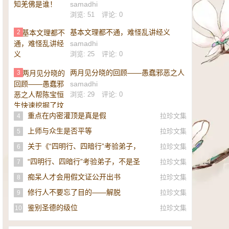
samadhi
浏览: 51
评论: 0
基本文理都不通，难怪乱讲经义
2
samadhi
浏览: 25
评论: 0
两月见分晓的回顾——愚蠢邪恶之人
3
帮陈宝恒生快速挖掘了坟墓
samadhi
浏览: 29
评论: 0
重点在内密灌顶是真是假
拉珍文集
4
上师与众生是否平等
拉珍文集
5
关于《“四明行、四暗行”考验弟子，
拉珍文集
6
不是圣者，即是邪师》的补充
“四明行、四暗行”考验弟子，不是圣
拉珍文集
7
者，即是邪师！
痴呆人才会用假文证公开出书
拉珍文集
8
修行人不要忘了目的——解脱
拉珍文集
9
鉴别圣德的级位
拉珍文集
10