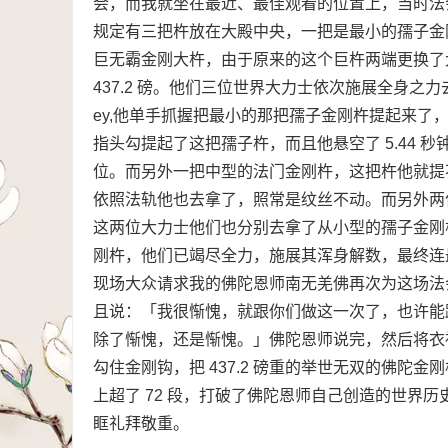
会，而我就坐在最近、最佳观看的位置上，当时法
规定有三把杵放在大殿中央，一把是最小的孺子金
巨无霸金刚大杵，由于原来的这个巨杵两端更换了大
437.2 磅。他们三位世界大力士依次施展全身之力去
ey,他单手抓握把最小的那把孺子金刚杵提起来了，悬空了 
指头勾提起了这把孺子杵，而且他悬空了 5.44
位。而另外一把中型的法门金刚杵，这把杵他就提
依照法轨他也去拿了，照常是纹丝不动。而另外两位大力士一位
这两位大力士他们也分别去拿了从小型的孺子金刚
刚杵，他们已竭尽全力，施展其浑身解数，最终连
现场大众请求我的佛陀恩师南无羌佛再次为这场法
且说：「我很惭愧，就跟你们做这一次了，也许能
除了惭愧，还是惭愧。」佛陀恩师说完，然后将衣袖
勾住金刚钩，把 437.2 磅重的举世无双的佛陀金
上超了 72 段，打破了佛陀恩师自己创造的世界历
眶礼拜敬重。