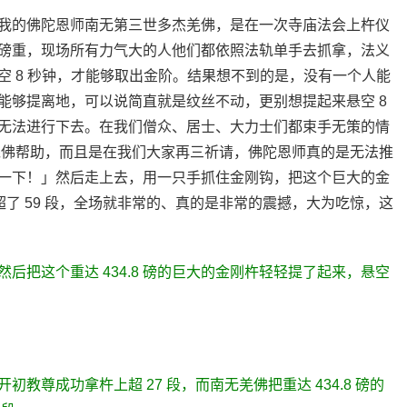
我的佛陀恩师南无第三世多杰羌佛，是在一次寺庙法会上杵仪
.8 磅重，现场所有力气大的人他们都依照法轨单手去抓拿，法义
 8 秒钟，才能够取出金阶。结果想不到的是，没有一个人能
能够提离地，可以说简直就是纹丝不动，更别想提起来悬空 8
无法进行下去。在我们僧众、居士、大力士们都束手无策的情
羌佛帮助，而且是在我们大家再三祈请，佛陀恩师真的是无法推
一下！」然后走上去，用一只手抓住金刚钩，把这个巨大的金
超了 59 段，全场就非常的、真的是非常的震撼，大为吃惊，这
后把这个重达 434.8 磅的巨大的金刚杵轻轻提了起来，悬空
教尊成功拿杵上超 27 段，而南无羌佛把重达 434.8 磅的