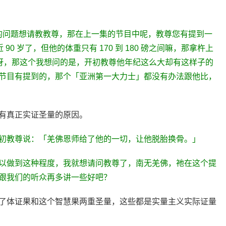
些的问题想请教教尊，那在上一集的节目中呢，教尊您有提到一
90 岁了，但他的体重只有 170 到 180 磅之间嘛，那拿杵上
惊讶，那这个我想问的是，开初教尊他年纪这么大却有这样子的
节目有提到的，那个「亚洲第一大力士」都没有办法跟他比，
有真正实证圣量的原因。
初教尊说：「羌佛恩师给了他的一切，让他脱胎换骨。」
以做到这种程度，我就想请问教尊了，南无羌佛，祂在这个提
跟我们的听众再多讲一些好吧？
了体证果和这个智慧果两重圣量，这些都是实量主义实际证量