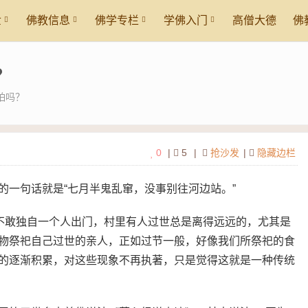
世
佛教信息
佛学专栏
学佛入门
高僧大德
佛
？
怕吗？
0
|
5
|
抢沙发
|
隐藏边栏
的一句话就是“七月半鬼乱窜，没事别往河边站。”
上不敢独自一个人出门，村里有人过世总是离得远远的，尤其是
物祭祀自己过世的亲人，正如过节一般，好像我们所祭祀的食
的逐渐积累，对这些现象不再执著，只是觉得这就是一种传统