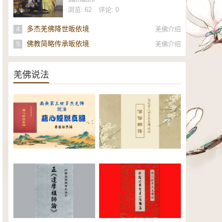
社
浏览: 62
评论: 0
多杰羌佛降世皈依境
羌佛介绍
4
佛教简略传承皈依境
羌佛介绍
5
羌佛说法
南无第三世多杰羌佛《藉心经说
南无第三世多杰羌佛说法：僧俗
真谛》普通话恭诵（全）电子书
辩语