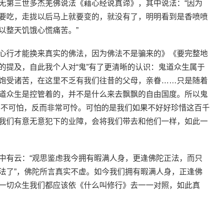
无第三世多杰羌佛说法《藉心经说真谛》，其中说法：“因为
要吃，走拢以后马上就要变的，就没有了，明明看到是香喷喷
以整天饥饿心慌痛苦。”
心行才能换来真实的佛法，因为佛法不是骗来的》《要完整地
的提及，自此我个人对“鬼”有了更清晰的认识：鬼道众生属于
饱受诸苦，在这里不乏有我们往昔的父母，亲眷……只是随着
道众生是控管着的，并不是什么来去飘飘的自由国度。所以鬼
”并不可怕，反而非常可怜。可怕的是我们如果不好好珍惜这百千
我们有意无意犯下的业障，会将我们带去和他们一样，如此一
中有云：“观思鉴虑我今拥有暇满人身，更逢佛陀正法，而只
法了”，佛陀所言真实不虚。如今我们拥有暇满人身，正逢佛
一切众生我们都应该依《什么叫修行》去一一对照，如此真