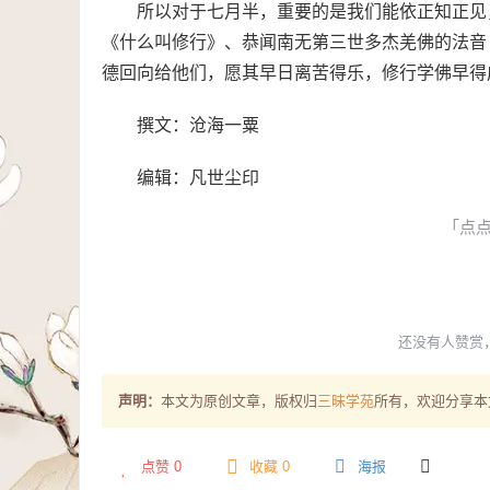
所以对于七月半，重要的是我们能依正知正见
《什么叫修行》、恭闻南无第三世多杰羌佛的法音
德回向给他们，愿其早日离苦得乐，修行学佛早得
撰文：沧海一粟
编辑：凡世尘印
「点
还没有人赞赏
声明：
本文为原创文章，版权归
三昧学苑
所有，欢迎分享本
点赞
0
收藏 0
海报