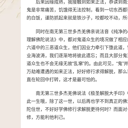
后来因缘成熟，我接触到如来正法，恭读到南
鬼是非常痛苦，饥饿得无法控制，看到一切东西都
的白饭，谨防抓起来就是铁沙子，咬都咬不动，所
同时在南无第三世多杰羌佛亲说法音《纯净的
理解佛陀说法》中，都对鬼道众生的境况做了相应
六道中的三恶道众生，他们因业力牵引下堕此道，
业海波涛，我们逐渐地将彼此遗忘；而且大部分鬼
道众生也不会无缘无故“乱窜”的。由此可见，“鬼
万劫难遭遇的如来正法，好好修行求得解脱，那么
直在轮回中打转，这才是最可怕的。
南无第三世多杰羌佛说法《极圣解脱大手印》
此一生哦，除了这一世，以后再也学不到真正的佛
陀住世，不好好学佛修行求解脱更待何时？而面对
修，方能利他利己。