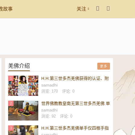
教故事
关注
羌佛介绍
更多
H.H.第三世多杰羌佛获得的认证、附
1
议、恭贺
samadhi
浏览: 170
评论: 0
世界佛教教皇南无第三世多杰羌佛 单
2
手勾提 437.2 磅金刚杵-维加斯新闻
samadhi
报
浏览: 92
评论: 0
H.H.第三世多杰羌佛单手仅四根手指
3
勾起 437.2 磅重的镇殿金刚杵-美新
samadhi