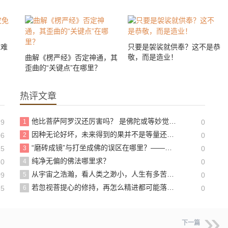
免难
只要是袈裟就供奉？这不是恭
敬，而是造业！
曲解《楞严经》否定神通，其
歪曲的“关键点”在哪里？
热评文章
他比菩萨阿罗汉还厉害吗？ 是佛陀或等妙觉菩萨转世吗？
19
1
0
因种无论好坏，未来得到的果并不是等量还报，往往会增至许多倍
06
2
0
“磨砖成镜”与打坐成佛的误区在哪里？——读怀让禅师与马祖道一故事有感
15
3
0
纯净无偏的佛法哪里求？
30
4
0
从宇宙之浩瀚，看人类之渺小，人生有多苦短？
09
5
0
若忽视菩提心的修持，再怎么精进都可能落入邪恶的修行！
15
6
0
下一篇