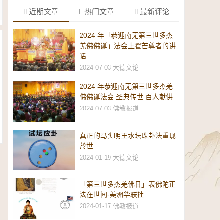
近期文章
热门文章
最新评论
2024 年「恭迎南无第三世多杰
羌佛佛诞」法会上翟芒尊者的讲
话
2024-07-03
大德文论
2024 年恭迎南无第三世多杰羌
佛佛诞法会 圣典传世 百人献供
2024-07-03
佛教报道
真正的马头明王水坛珠卦法重现
於世
2024-01-19
大德文论
「第三世多杰羌佛日」表佛陀正
法在世间-美洲华联社
2024-01-17
佛教报道