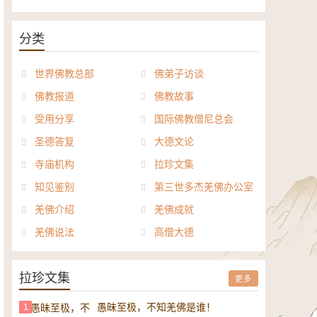
《般若波罗密多心经讲义》电子
正《达摩祖师论》电子书
书
分类
世界佛教总部
佛弟子访谈
佛教报道
佛教故事
受用分享
国际佛教僧尼总会
圣德答复
大德文论
寺庙机构
拉珍文集
知见鉴别
第三世多杰羌佛办公室
羌佛介绍
羌佛成就
羌佛说法
高僧大德
拉珍文集
更多
愚昧至极，不知羌佛是谁！
1