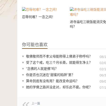
忍辱何难？一念之间！
进寺庙吃三碗饭能消灾
吗？
你可能也喜欢
♥
敬佛敬师而不孝父母能称得上佛弟子称呼吗？
08/
♥
受了这个戒，吃三个月长斋，就能得生净土？
02/
♥
“念佛的人就是佛”吗？
02/
♥
你是否也沉迷在“甜蜜的陷阱”里？
06/
♥
算命到底有没有用？能改变命运吗？
09/
♥
她的学佛之路并没走对，却乐此不疲。你呢？
07/
上一篇