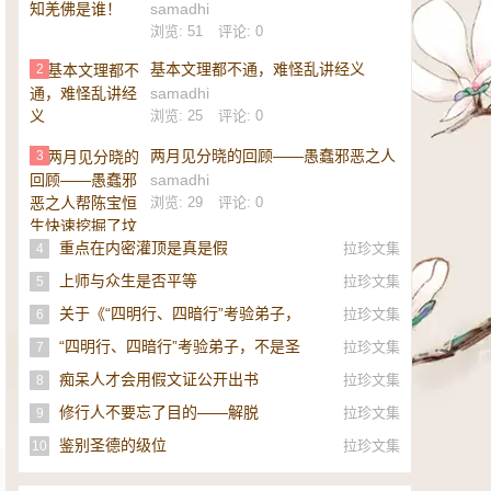
samadhi
浏览: 51
评论: 0
基本文理都不通，难怪乱讲经义
2
samadhi
浏览: 25
评论: 0
两月见分晓的回顾——愚蠢邪恶之人
3
帮陈宝恒生快速挖掘了坟墓
samadhi
浏览: 29
评论: 0
重点在内密灌顶是真是假
拉珍文集
4
上师与众生是否平等
拉珍文集
5
关于《“四明行、四暗行”考验弟子，
拉珍文集
6
不是圣者，即是邪师》的补充
“四明行、四暗行”考验弟子，不是圣
拉珍文集
7
者，即是邪师！
痴呆人才会用假文证公开出书
拉珍文集
8
修行人不要忘了目的——解脱
拉珍文集
9
鉴别圣德的级位
拉珍文集
10