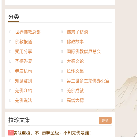
《般若波罗密多心经讲义》电子
正《达摩祖师论》电子书
书
分类
世界佛教总部
佛弟子访谈
佛教报道
佛教故事
受用分享
国际佛教僧尼总会
圣德答复
大德文论
寺庙机构
拉珍文集
知见鉴别
第三世多杰羌佛办公室
羌佛介绍
羌佛成就
羌佛说法
高僧大德
拉珍文集
更多
愚昧至极，不知羌佛是谁！
1