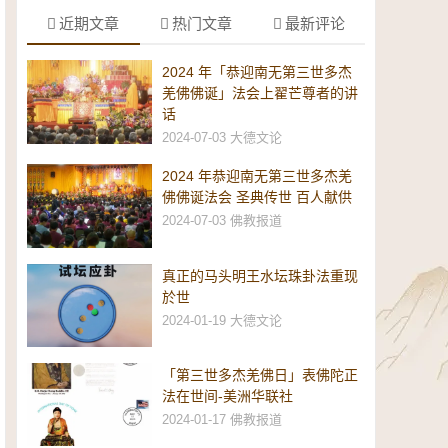
近期文章
热门文章
最新评论
2024 年「恭迎南无第三世多杰
羌佛佛诞」法会上翟芒尊者的讲
话
2024-07-03
大德文论
2024 年恭迎南无第三世多杰羌
佛佛诞法会 圣典传世 百人献供
2024-07-03
佛教报道
真正的马头明王水坛珠卦法重现
於世
2024-01-19
大德文论
「第三世多杰羌佛日」表佛陀正
法在世间-美洲华联社
2024-01-17
佛教报道