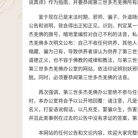
说真谛》作为指南，并要恭闻第三世多杰羌佛所有
鉴于现在已是末法时期，邪师、骗子、外道随
公告和说明，就会得出正知正见，识别、判定某一
杰羌佛的旗号，暗地里编剪对自己不利的法音，私
杰羌佛多次明文公布：自己不收任何供养，其他人
暗藏、骗为己有，导致供养者误认为供养了第三世
道德正义，也不容于佛教的戒律和教法，与第三世
第三世多杰羌佛办公室的网站，依法印证辨别妖邪
脱。同时，必须要恭闻第三世多杰羌佛的法音。
再次强调，第三世多杰羌佛办公室绝不参与任
时，本办公室将会予以公开地回覆：请注意，凡是
名义，打妄语说假话，以凡充圣，蒙骗众生，伤害
并且此类事例在过去的公告中没有求证的答案，第
本网站的任何公告和文论内容，欢迎大家完整