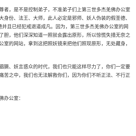
尊者，是不是控制弟子，不准弟子们上第三世多杰羌佛办公室
大身份、法王、大师，此人必定是邪师、妖人伪装的假圣德、
圣德并且已经犯戒退道成凡。因为，第三世多杰羌佛办公室的网
了胆，他们深深知道一照就会露出原形，所以惊慌失措无奈之
公室的网站，拿到这把照妖镜来把他们照现原形，无处藏身，
猖獗、妖言惑众的时代，我们也只能这样尽力了，你们一定要
痛苦之中，我们也无法解救你们，因为你们不听正法、不行正
佛办公室：