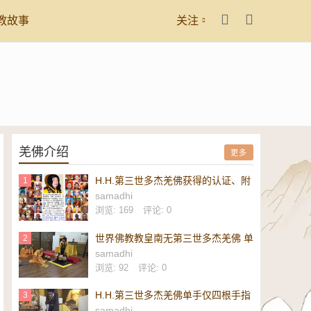
教故事
关注
羌佛介绍
更多
H.H.第三世多杰羌佛获得的认证、附
1
议、恭贺
samadhi
浏览: 169
评论: 0
世界佛教教皇南无第三世多杰羌佛 单
2
手勾提 437.2 磅金刚杵-维加斯新闻
samadhi
报
浏览: 92
评论: 0
H.H.第三世多杰羌佛单手仅四根手指
3
勾起 437.2 磅重的镇殿金刚杵-美新
samadhi