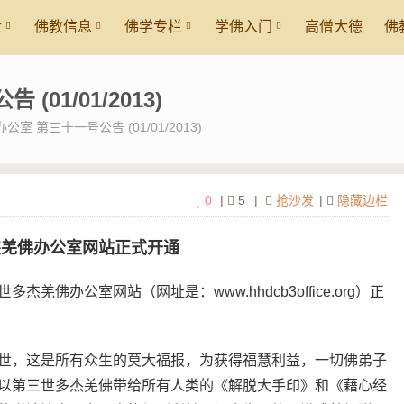
世
佛教信息
佛学专栏
学佛入门
高僧大德
佛
01/01/2013)
室 第三十一号公告 (01/01/2013)
0
|
5
|
抢沙发
|
隐藏边栏
杰羌佛办公室网站正式开通
佛办公室网站（网址是：www.hhdcb3office.org）正
世，这是所有众生的莫大福报，为获得福慧利益，一切佛弟子
以第三世多杰羌佛带给所有人类的《解脱大手印》和《藉心经