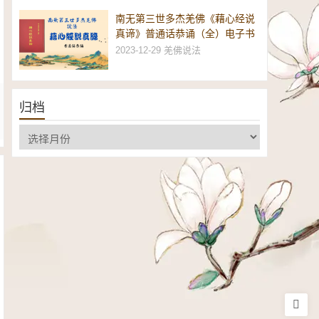
南无第三世多杰羌佛《藉心经说
真谛》普通话恭诵（全）电子书
2023-12-29
羌佛说法
归档