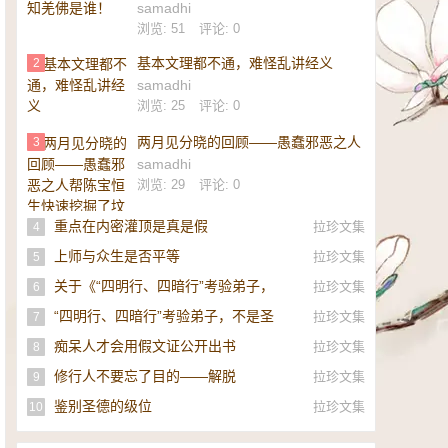
samadhi
浏览: 51
评论: 0
基本文理都不通，难怪乱讲经义
2
samadhi
浏览: 25
评论: 0
两月见分晓的回顾——愚蠢邪恶之人
3
帮陈宝恒生快速挖掘了坟墓
samadhi
浏览: 29
评论: 0
重点在内密灌顶是真是假
拉珍文集
4
上师与众生是否平等
拉珍文集
5
关于《“四明行、四暗行”考验弟子，
拉珍文集
6
不是圣者，即是邪师》的补充
“四明行、四暗行”考验弟子，不是圣
拉珍文集
7
者，即是邪师！
痴呆人才会用假文证公开出书
拉珍文集
8
修行人不要忘了目的——解脱
拉珍文集
9
鉴别圣德的级位
拉珍文集
10