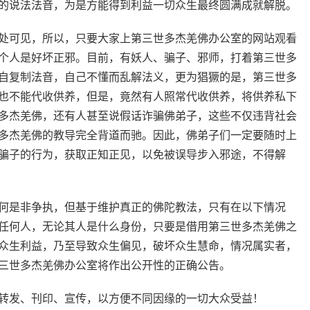
的说法法音，为是方能得到利益一切众生最终圆满成就解脱。
处可见，所以，只要大家上第三世多杰羌佛办公室的网站观看
个人是好坏正邪。目前，有妖人、骗子、邪师，打着第三世多
自复制法音，自己不懂而乱解法义，更为猖獗的是，第三世多
也不能代收供养，但是，竟然有人照常代收供养，将供养私下
多杰羌佛，还有人甚至说假话诈骗佛弟子，这些不仅违背社会
多杰羌佛的教导完全背道而驰。因此，佛弟子们一定要随时上
骗子的行为，获取正知正见，以免被误导步入邪途，不得解
何是非争执，但基于维护真正的佛陀教法，只有在以下情况
任何人，无论其人是什么身份，只要是借用第三世多杰羌佛之
众生利益，乃至导致众生偏见，破坏众生慧命，情况属实者，
三世多杰羌佛办公室将作出公开性的正确公告。
转发、刊印、宣传，以方便不同因缘的一切大众受益！