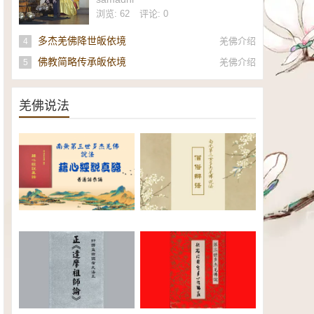
社
浏览: 62
评论: 0
多杰羌佛降世皈依境
羌佛介绍
4
佛教简略传承皈依境
羌佛介绍
5
羌佛说法
南无第三世多杰羌佛《藉心经说
南无第三世多杰羌佛说法：僧俗
真谛》普通话恭诵（全）电子书
辩语