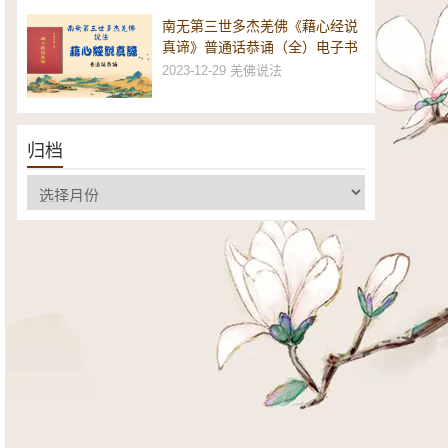
南无第三世多杰羌佛《藉心经说
真谛》普通话恭诵（全）电子书
2023-12-29
羌佛说法
归档