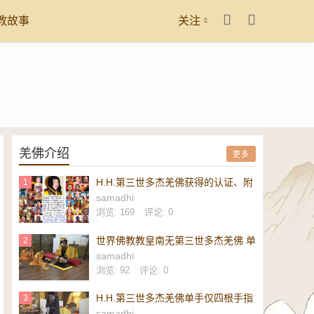
教故事
关注
羌佛介绍
更多
H.H.第三世多杰羌佛获得的认证、附
1
议、恭贺
samadhi
浏览: 169
评论: 0
世界佛教教皇南无第三世多杰羌佛 单
2
手勾提 437.2 磅金刚杵-维加斯新闻
samadhi
报
浏览: 92
评论: 0
H.H.第三世多杰羌佛单手仅四根手指
3
勾起 437.2 磅重的镇殿金刚杵-美新
samadhi