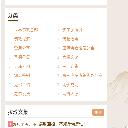
《般若波罗密多心经讲义》电子
正《达摩祖师论》电子书
书
分类
世界佛教总部
佛弟子访谈
佛教报道
佛教故事
受用分享
国际佛教僧尼总会
圣德答复
大德文论
寺庙机构
拉珍文集
知见鉴别
第三世多杰羌佛办公室
羌佛介绍
羌佛成就
羌佛说法
高僧大德
拉珍文集
更多
愚昧至极，不知羌佛是谁！
1