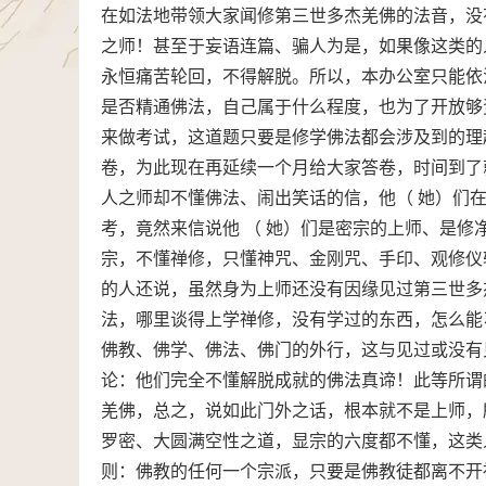
在如法地带领大家闻修第三世多杰羌佛的法音，没
之师！甚至于妄语连篇、骗人为是，如果像这类的
永恒痛苦轮回，不得解脱。所以，本办公室只能依
是否精通佛法，自己属于什么程度，也为了开放够
来做考试，这道题只要是修学佛法都会涉及到的理
卷，为此现在再延续一个月给大家答卷，时间到了
人之师却不懂佛法、闹出笑话的信，他（ 她）们
考，竟然来信说他 （ 她）们是密宗的上师、是
宗，不懂禅修，只懂神咒、金刚咒、手印、观修仪
的人还说，虽然身为上师还没有因缘见过第三世多
法，哪里谈得上学禅修，没有学过的东西，怎么能
佛教、佛学、佛法、佛门的外行，这与见过或没有
论：他们完全不懂解脱成就的佛法真谛！此等所谓
羌佛，总之，说如此门外之话，根本就不是上师，
罗密、大圆满空性之道，显宗的六度都不懂，这类
则：佛教的任何一个宗派，只要是佛教徒都离不开