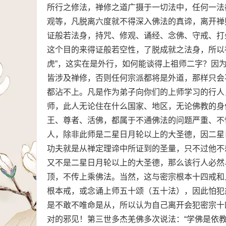
所行之修法，禅修之道广摄于一切法中，任何一法
观等，凡脱离六度就不得深入佛法的真谛，离开禅
证般若法身，持咒、修观、诵经、念佛、守戒、打
这个目的来得证般若空性，了脱成就之法身，所以
虎”，这实在是外行，如何能谈得上祖师二字？因
皆涉及禅修，否则任何宗派都将是外道，那样只会
都沾不上。凡是作为弟子向你们的上师学习的行人
师，此人无论住在什么国家、地区，无论佛教的身
王、尊者、活佛，都属于不通佛法的问题严重、不
人，除非此师是二星日月轮以上的大圣德，因二星
功夫就是从禅定理谛中所证到的圣量，只不过他不
又不是二星日月轮以上的大圣德，那么该行人必然
顶，不传上乘佛法。当然，这与密宗根本十四戒和
根本戒，或念诵上师五十颂（五十法），因此怕犯
是不敢不唯命是从，所以认为自己离开会犯密宗十
对的邪见！第三世多杰羌佛多次说法：“学佛是依