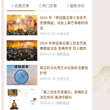
近期文章
热门文章
最新评论
2024 年「恭迎南无第三世多杰
羌佛佛诞」法会上翟芒尊者的讲
话
2024-07-03
大德文论
2024 年恭迎南无第三世多杰羌
佛佛诞法会 圣典传世 百人献供
2024-07-03
佛教报道
真正的马头明王水坛珠卦法重现
於世
2024-01-19
大德文论
「第三世多杰羌佛日」表佛陀正
法在世间-美洲华联社
2024-01-17
佛教报道