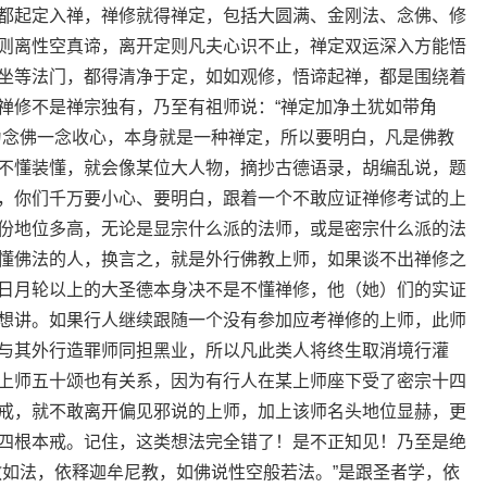
都起定入禅，禅修就得禅定，包括大圆满、金刚法、念佛、修
则离性空真谛，离开定则凡夫心识不止，禅定双运深入方能悟
坐等法门，都得清净于定，如如观修，悟谛起禅，都是围绕着
禅修不是禅宗独有，乃至有祖师说：“禅定加净土犹如带角
为念佛一念收心，本身就是一种禅定，所以要明白，凡是佛教
不懂装懂，就会像某位大人物，摘抄古德语录，胡编乱说，题
，你们千万要小心、要明白，跟着一个不敢应证禅修考试的上
份地位多高，无论是显宗什么派的法师，或是密宗什么派的法
懂佛法的人，换言之，就是外行佛教上师，如果谈不出禅修之
日月轮以上的大圣德本身决不是不懂禅修，他（她）们的实证
想讲。如果行人继续跟随一个没有参加应考禅修的上师，此师
与其外行造罪师同担黑业，所以凡此类人将终生取消境行灌
上师五十颂也有关系，因为有行人在某上师座下受了密宗十四
戒，就不敢离开偏见邪说的上师，加上该师名头地位显赫，更
四根本戒。记住，这类想法完全错了！是不正知见！乃至是绝
教如法，依释迦牟尼教，如佛说性空般若法。”是跟圣者学，依