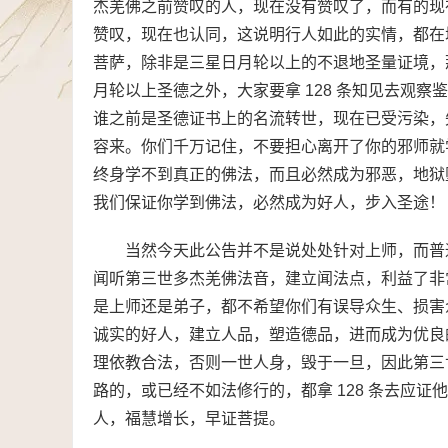
杰羌佛之前赞叹的人，现在没有赞叹了，而有的现
赞叹，现在也认同，这说明行人如此的实情，都在
菩萨，除非是三星日月轮以上的不退地圣量证境，
月轮以上圣德之外，大家要拿 128 条知见去观
谁之前是圣德证书上的名流转世，现在已受污染，失
容来。你们千万记住，不要担心离开了你的邪师就
终身学不到真正的佛法，而且必然成为邪恶，地狱
我们保证你学到佛法，必然成为好人，步入圣途！
当然今天此公告并不是说处处针对上师，而普
闻听第三世多杰羌佛法音，建立闻法点，利益了非
是上师还是弟子，都不希望你们有误导众生、损害
诚实的好人，建立人品，塑造德品，进而成为优良
理依教合法，否则一世人身，毁于一旦，因此第三
路的，或已经不如法修行的，都拿 128 条去应
人，福慧增长，早证菩提。