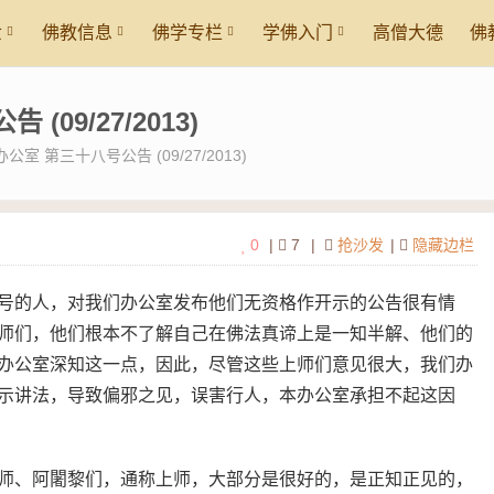
世
佛教信息
佛学专栏
学佛入门
高僧大德
佛
09/27/2013)
室 第三十八号公告 (09/27/2013)
0
|
7
|
抢沙发
|
隐藏边栏
号的人，对我们办公室发布他们无资格作开示的公告很有情
师们，他们根本不了解自己在佛法真谛上是一知半解、他们的
办公室深知这一点，因此，尽管这些上师们意见很大，我们办
示讲法，导致偏邪之见，误害行人，本办公室承担不起这因
师、阿闍黎们，通称上师，大部分是很好的，是正知正见的，