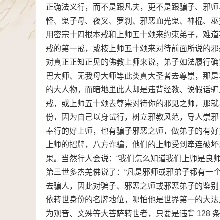
正确法义行，而不是跟凡夫，更不是跟骗子、邪师
怪、鬼子母、夜叉、罗刹、邪恶血光鬼、神棍、巫
用密宗十四根本戒和上师五十颂来约束弟子，难道
戒的第一戒，或按上师五十颂来对待前面所说的邪
对真正正知正见的佛教上师来说，弟子如法履行确
巴大师、无我母大师等此类真大圣者去尊崇，那是
的大人物，而暗地里此人却是违背经教、说假话骗
戒，或上师五十颂去尊崇对待你的邪见之师，那就
份，因为自己以身试行，树立邪教风范，导人崇邪
奉行的好上师，也有骗子邪恶之师，做弟子的有好
上师的招牌，八方诈骗，他们的上师受到牵连破坏
果。当然行人会说：“我们怎么知道我们上师是良
第三世多杰羌佛说了：“凡是邪师或邪弟子都有一个共
去骗人，因此对骗子、邪恶之师或邪恶弟子的鉴别
依转世身份的名牌地位，哪怕他是世界第一的大法
为观音、文殊等大菩萨转世者，只要是违背 128