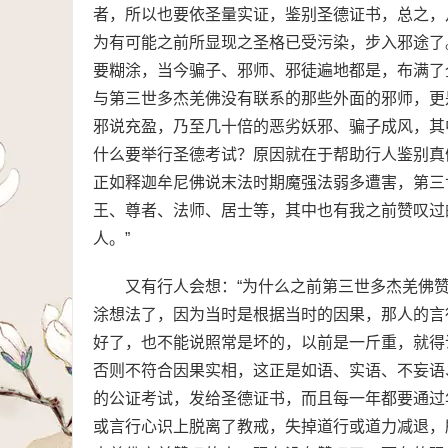
者，所以也要依圣量实证，鉴别圣德证书，总之，凡
为有可能之前所显现之圣格已受污染，步入邪途了
要糊涂，当今骗子、邪师、邪徒遍地都是，布满了
与第三世多杰羌佛没有联系的那些外面的邪师，更
邪说充盈，乃至几十倍的恶劣妖邪、骗子成风，其
什么要举行圣德考试？原因就在于帮助行人鉴别真
正如释迦牟尼佛说末法时期魔强法弱多遭害，第三
王、尊者、法师、居士等，其中也有我之前赞叹过
人。”
又有行人会想：“为什么之前第三世多杰羌佛
涂想法了，因为当时是根据当时的因果，那人的言
好了，也不能说照常是坏的，以前是一斤重，就得
否则不符合因果实相，这正是如语、实语、不妄语
的公证考试，发给圣德证书，而且每一年都要通过
或言行心识上脱离了教戒，失掉道行或道力减退，