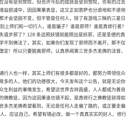
在没有受到赞叹，但也许今后的成就会受到赞叹，也有的过去
增益损减中，因因果果表显，这又正如菩萨也分退地和不退地
那才会坚固不变，但不管是任何人，除了有游戏三昧的三星日
察鉴别上师们和一切行人，谁是骗子？谁是邪师？谁是真修行者？
道步邪了？128 条这照妖镜就能照出是妖邪，还是圣德的真
学不到佛法了，其实，如果你们发现了邪师而不离开，那不仅
堕定！所以只要脱离邪师，认真恭闻第三世多杰羌佛的法音，
通行人也一样，其实上师们有很多都是好的，都努力带领信众
常多的人，他们的功德很大，今天发布这个公告，就是无论你
众生利益的事情发生，希望这世界吉祥昌盛，人人都成为善良
的佛教徒，因为这因果谁也错不起，是真修行之佛教徒就得如
世多杰羌佛希望看到，无论是任何人走偏了路的，或正要走偏
证他人、应证自己，希望有错必改，做一个真真实实的好人、修行