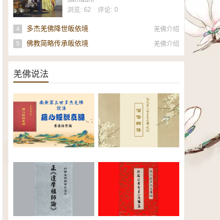
社
浏览: 62
评论: 0
多杰羌佛降世皈依境
羌佛介绍
4
佛教简略传承皈依境
羌佛介绍
5
羌佛说法
南无第三世多杰羌佛《藉心经说
南无第三世多杰羌佛说法：僧俗
真谛》普通话恭诵（全）电子书
辩语