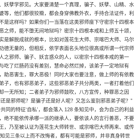
、妖孽学邪见。大家要清楚一个真理，骗子、妖孽、山精、水
婆等，他们都很狡猾，都会身穿佛教外衣，手持合法证件，利
不是这样吗？如果你们一当落在这类邪师座下守密宗十四根本
恶之师，能不堕无间地狱吗？密宗十四根本戒和上师五十颂，
实是解脱成就的根本，比如对莲花生大师、宗喀巴大师、马尔
功德无量的，但相反，依学表面名头地位很高或所谓一代宗师
人之邪师、骗子、妖言惑众的人，以密宗十四根本戒的第一
与吃了烂肠药没有差别，慧命必然烂掉，该弟子一定地狱有
，助恶害生，罪大恶极！同时大家也要注意，做上师的有依教
弟子，也有邪恶弟子，这些邪恶弟子共分两类，一者打着他们
却一无所知；二者弟子为邪师鼓吹，八方宣传，种罪恶之因
师还是邪师呢？是骗子还是好人呢？又怎么鉴别邪恶弟子呢？”
同的特征‘自私’，都会落入 128 条知见中，会为自己的利益
，绝不能依传承哪一派的继承人，要依该人的言行善恶，不要
王，乃至被认证为莲花生大师转世、或宗喀巴大师再来、或传
 条知见三条以上而不改悔者，都有可能是邪师，并非真身转世