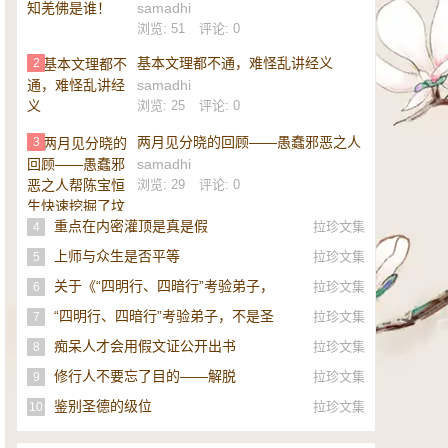
samadhi
浏览: 51
评论: 0
基本文理都不通，难怪乱讲经义
2
samadhi
浏览: 25
评论: 0
两月见分晓的回顾——愚蠢邪恶之人
3
帮陈宝恒生快速挖掘了坟墓
samadhi
浏览: 29
评论: 0
重点在内密灌顶是真是假
拉珍文集
4
上师与众生是否平等
拉珍文集
5
关于《“四明行、四暗行”考验弟子，
拉珍文集
6
不是圣者，即是邪师》的补充
“四明行、四暗行”考验弟子，不是圣
拉珍文集
7
者，即是邪师！
痴呆人才会用假文证公开出书
拉珍文集
8
修行人不要忘了目的——解脱
拉珍文集
9
鉴别圣德的级位
拉珍文集
10