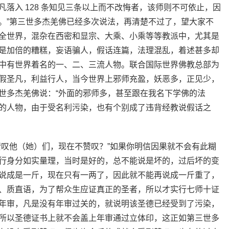
落入 128 条知见三条以上而不改悔者，该师则不可依止，因
。”第三世多杰羌佛已经多次说法，再清楚不过了，望大家不
全世界，混杂在西密和显宗、大乘、小乘等等教派中，尤其是
是加倍的糟糕，妄语骗人，假话连篇，法理混乱，着述甚多却
中有世界着名的一、二、三流人物。联合国际世界佛教总部为
假圣凡，利益行人，当今世界上邪师充盈，妖恶多，正见少，
世多杰羌佛说：“外面的邪师多，甚至跟在我名下学佛的法
的人物，由于受名利污染，也有个别成了违背经教说假话之
赞叹他（她）们，现在不赞叹？”如果你明信因果就不会有此糊
行身分如实量理，当时是好的，总不能说是坏的，过后坏的变
说成是一斤，现在只有一两了，因此就不能再说成一斤重了，
、质直语，为了帮众生应证真正的圣者，所以才实行七师十证
年审，凡是没有年审过关的，就说明该圣德已经受到了污染，
所以圣德证书上就不会盖上年审通过立体印，这正如第三世多