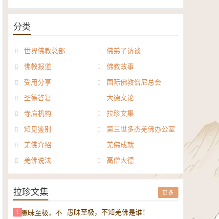
《般若波罗密多心经讲义》电子
正《达摩祖师论》电子书
书
分类
世界佛教总部
佛弟子访谈
佛教报道
佛教故事
受用分享
国际佛教僧尼总会
圣德答复
大德文论
寺庙机构
拉珍文集
知见鉴别
第三世多杰羌佛办公室
羌佛介绍
羌佛成就
羌佛说法
高僧大德
拉珍文集
更多
愚昧至极，不知羌佛是谁！
1