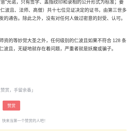
密意”允诺，只有签字、盖指纹印和录相的公开形式为标准；要
位仁波且、法师、高僧）共十七位见证决定的证书，由第三世多
发的通告。除此之外，没有对任何人做过密意的封受、认可。
资的等妙觉大圣之外，任何级别的仁波且如果不符合 128 条
仁波且，无疑地就存在着问题，严重者就是妖魔或骗子。
点赞赏，手留余香」
赞赏
，快来当第一个赞赏的人吧！