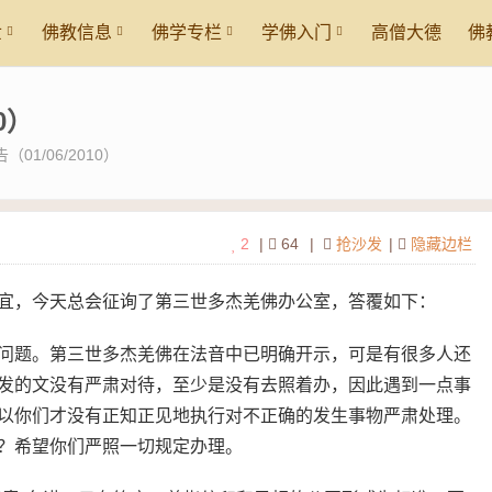
世
佛教信息
佛学专栏
学佛入门
高僧大德
佛
0）
1/06/2010）
2
|
64
|
抢沙发
|
隐藏边栏
宜，今天总会征询了第三世多杰羌佛办公室，答覆如下：
问题。第三世多杰羌佛在法音中已明确开示，可是有很多人还
发的文没有严肃对待，至少是没有去照着办，因此遇到一点事
以你们才没有正知正见地执行对不正确的发生事物严肃处理。
？希望你们严照一切规定办理。