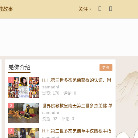
教故事
关注
羌佛介绍
更多
H.H.第三世多杰羌佛获得的认证、附
1
议、恭贺
samadhi
浏览: 170
评论: 0
世界佛教教皇南无第三世多杰羌佛 单
2
手勾提 437.2 磅金刚杵-维加斯新闻
samadhi
报
浏览: 92
评论: 0
H.H.第三世多杰羌佛单手仅四根手指
3
勾起 437.2 磅重的镇殿金刚杵-美新
samadhi