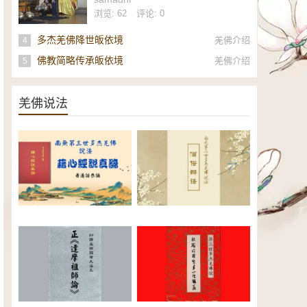
社
浏览: 62
评论: 0
多杰羌佛降世皈依境
羌佛介绍
4
佛教简略传承皈依境
羌佛介绍
5
羌佛说法
南无第三世多杰羌佛《藉心经说
南无第三世多杰羌佛说法：僧俗
真谛》普通话恭诵（全）电子书
辩语