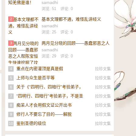
samadhi
浏览: 51
评论: 0
基本文理都不通，难怪乱讲经义
2
samadhi
浏览: 25
评论: 0
两月见分晓的回顾——愚蠢邪恶之人
3
帮陈宝恒生快速挖掘了坟墓
samadhi
浏览: 29
评论: 0
重点在内密灌顶是真是假
拉珍文集
4
上师与众生是否平等
拉珍文集
5
关于《“四明行、四暗行”考验弟子，
拉珍文集
6
不是圣者，即是邪师》的补充
“四明行、四暗行”考验弟子，不是圣
拉珍文集
7
者，即是邪师！
痴呆人才会用假文证公开出书
拉珍文集
8
修行人不要忘了目的——解脱
拉珍文集
9
鉴别圣德的级位
拉珍文集
10