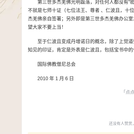
第三世多杰羌佛光明磊落，对任何人都没有“
不就是七师十证（七位法王、尊者 、仁波且，十
杰羌佛亲自签署；另外即是第三世多杰羌佛办公室
望大家不要上当！
至于仁波且变成丹增诺日的概念，除了上觉道师
知见的印证，肯定是外表是仁波且，包括宝书中的
国际佛教僧尼总会
2010 年 1 月 6 日
「点
还没有人赞赏