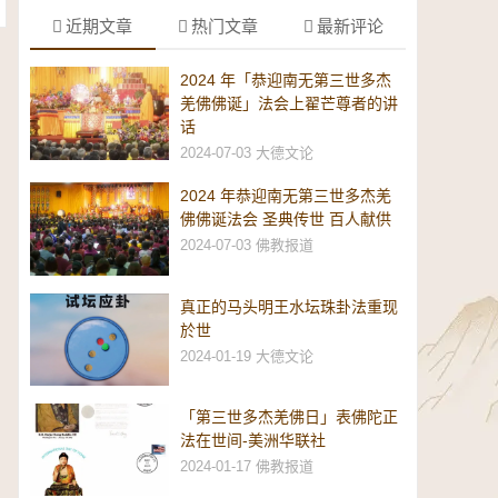
近期文章
热门文章
最新评论
2024 年「恭迎南无第三世多杰
羌佛佛诞」法会上翟芒尊者的讲
话
2024-07-03
大德文论
2024 年恭迎南无第三世多杰羌
佛佛诞法会 圣典传世 百人献供
2024-07-03
佛教报道
真正的马头明王水坛珠卦法重现
於世
2024-01-19
大德文论
「第三世多杰羌佛日」表佛陀正
法在世间-美洲华联社
2024-01-17
佛教报道