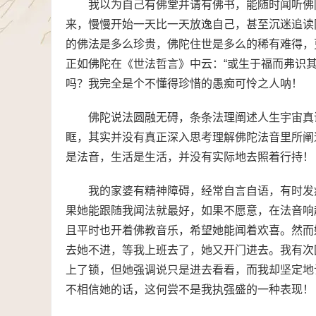
我以为自己有佛堂并请有佛书，能随时闻听佛
来，慢慢开始一天比一天放逸自己，甚至沉迷追读
的佛法是多么珍贵，佛陀住世是多么的稀有难得，
正如佛陀在《世法哲言》中云：“或生于福而弗识
吗？我完全是个不懂得珍惜的愚痴可怜之人呐！
佛陀说法圆融无碍，条条法理阐述人生宇宙真
眶，其实并没有真正深入思考理解佛陀法音里所阐
是法音，生活是生活，并没有实际地去照着行持！
我的家婆有精神障碍，经常自言自语，有时发
果她能跟随我闻法就最好，如果不愿意，在法音响
且平时也开着佛教音乐，希望她能闻着欢喜。然而
去她不进，等我上班去了，她又开门进去。我有次
上了锁，但她强调说只是进去看看，而我却坚定地
不相信她的话，这何尝不是我执强盛的一种表现！