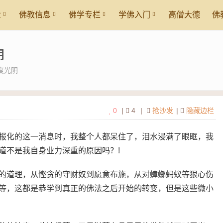
世
佛教信息
佛学专栏
学佛入门
高僧大德
佛
阴
度光阴
0
|
4
|
抢沙发
|
隐藏边栏
报化的这一消息时，我整个人都呆住了，泪水浸满了眼眶，我
道不是我自身业力深重的原因吗？!
的道理，从悭贪的守财奴到愿意布施，从对蟑螂蚂蚁等狠心伤
等，这都是恭学到真正的佛法之后开始的转变，但是这些微小