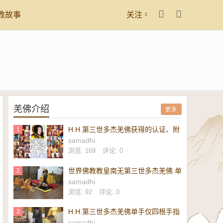
教故事
关注
羌佛介绍
更多
H.H.第三世多杰羌佛获得的认证、附
1
议、恭贺
samadhi
浏览: 169
评论: 0
世界佛教教皇南无第三世多杰羌佛 单
2
手勾提 437.2 磅金刚杵-维加斯新闻
samadhi
报
浏览: 92
评论: 0
H.H.第三世多杰羌佛单手仅四根手指
3
勾起 437.2 磅重的镇殿金刚杵-美新
samadhi