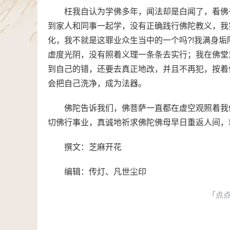
枉我自认为学佛多年，闻法却是白闻了，看佛
到家人和同事一起学，没有正确践行佛陀教义，我
化，我不就是这罪业众生当中的一个吗?!我满身
虚度光阴，没有照着义理一条条去实行；我在佛堂
到自己的错，还要去真正地改，并且不再犯，按着
会把自己洗净，成为法器。
佛陀告诉我们，佛菩萨一直都在虚空观照着我
切佛行事业，真诚地祈求佛陀佛母早日重返人间，
撰文：芝麻开花
编辑：传灯、凡世尘印
「点