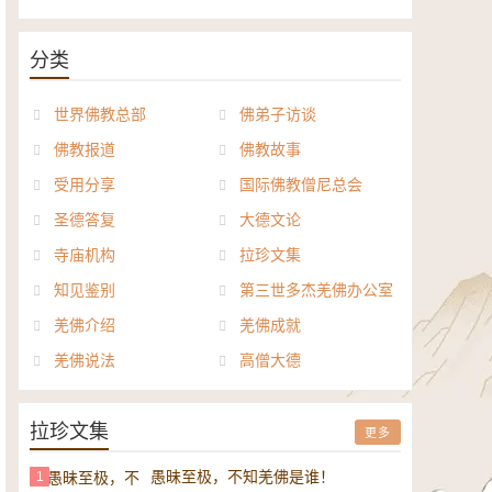
《般若波罗密多心经讲义》电子
正《达摩祖师论》电子书
书
分类
世界佛教总部
佛弟子访谈
佛教报道
佛教故事
受用分享
国际佛教僧尼总会
圣德答复
大德文论
寺庙机构
拉珍文集
知见鉴别
第三世多杰羌佛办公室
羌佛介绍
羌佛成就
羌佛说法
高僧大德
拉珍文集
更多
愚昧至极，不知羌佛是谁！
1