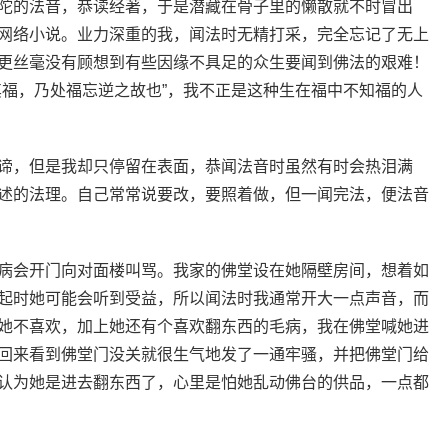
陀的法音，恭读经著，于是潜藏在骨子里的懒散就不时冒出
网络小说。业力深重的我，闻法时无精打采，完全忘记了无上
更丝毫没有顾想到有些因缘不具足的众生要闻到佛法的艰难！
其福，乃处福忘逆之故也”，我不正是这种生在福中不知福的人
谛，但是我却只停留在表面，恭闻法音时虽然有时会热泪满
述的法理。自己常常说要改，要照着做，但一闻完法，便法音
病会开门向对面楼叫骂。我家的佛堂设在她隔壁房间，想着如
起时她可能会听到受益，所以闻法时我通常开大一点声音，而
她不喜欢，加上她还有个喜欢翻东西的毛病，我在佛堂喊她进
回来看到佛堂门没关就很生气地发了一通牢骚，并把佛堂门给
认为她是进去翻东西了，心里是怕她乱动佛台的供品，一点都