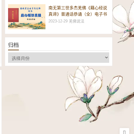
南无第三世多杰羌佛《藉心经说
真谛》普通话恭诵（全）电子书
2023-12-29
羌佛说法
归档