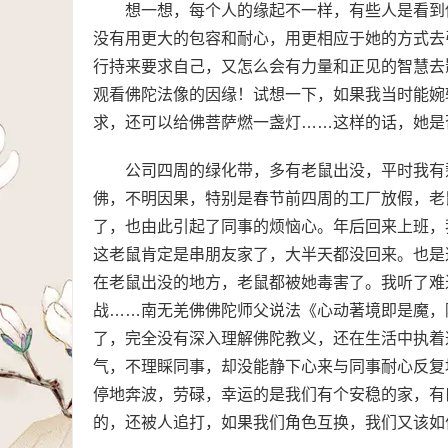
想一想，每个人的缘起不一样，有些人是看到
没有用更大的包容和耐心，用更相应于她的方式去
行持来要求自己，又怎么会有力量和正见的智慧去
观看佛陀法像的因缘！试想一下，如果我当时能婉
求，还可以给佛菩萨燃一盏灯……这样的话，她是
公司四周的绿化带，多有老鼠出没，平时我有
佛，不明因果，特别是春节前四周的工厂放假，老
了，也由此引起了同事的烦恼心。年后回来上班，
这老鼠肯定是串朋友家了，大半天都没回来。也是
在老鼠出没的地方，老鼠都被她毒害了。我听了难
战……南无羌佛佛陀师父说法《心动著境即是魔，
了，完全没有深入理解佛陀教义，还在生活中执着
气，不理睬同事，却没能静下心来与同事耐心反复
停地奔波，劳碌，幸运的是我们有个安稳的家，有
的，还被人追打，如果我们角色互换，我们又该如