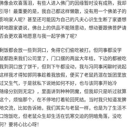
佛像会欢喜落泪，有些人进入佛门的因缘暂时没有成熟，我却
引导！最重要的是，我自己都这样懒散，没有用一个佛弟子的
影响家人呢？甚至还可能因为自己的凡夫心识生生断了家婆想
转地跟家婆说，佛台上的供品不能随意动，想动要跟佛菩萨请
否会更欢喜地愿意与我一起学佛了呢？
剩饭都会放一些到洞口，免得它们偷吃被打。但同事都没学
鼠都跑来我们公司里了，门口摆的两盆大年桔，下边的都被吃
我到洞口放了饼干，但到下午都没动，我与冯同事闲聊时说起
这样我才得知郭同事趁着我放假，便买了老鼠药混在饭团里放
过又生气，于是就私下说她如何不好，也与该同事开始冷
随缘分别则无定》，里面讲到种种阴魔，但我却只是听过就算
这个，烦恼那个，在不停地打着轮回死结。当时我只知道发脾
地交流，比如告诉她，我们其实与老鼠一样，也是为了生活不
口饱饭吃，但老鼠众生却生活在饥寒交迫的阴暗角落，没吃
何？要将心比心呀！