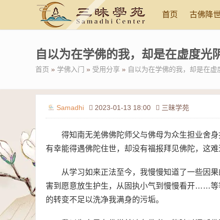
首页
古佛降
自以为在学佛的我，却是在虚度光
首页
»
学佛入门
»
受用分享
»
自以为在学佛的我，却是在虚
Samadhi
2023-01-13 18:00
三昧学苑
得知南无羌佛佛陀师父与佛母为众生担业舍身
有幸能得遇佛陀住世，却没有福报拜见佛陀，这难
从学习如来正法至今，我慢慢知道了一些因果
害到愿意放生护生，从固执小气到慢慢看开……等
的转变不足以洗净我满身的污垢。