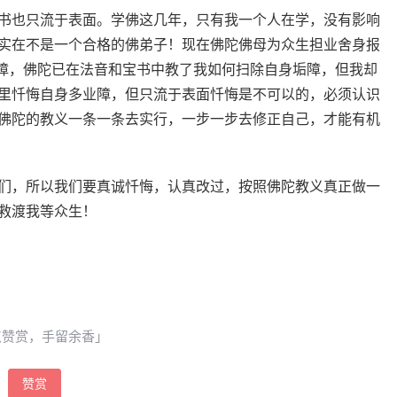
书也只流于表面。学佛这几年，只有我一个人在学，没有影响
实在不是一个合格的佛弟子！现在佛陀佛母为众生担业舍身报
垢障，佛陀已在法音和宝书中教了我如何扫除自身垢障，但我却
里忏悔自身多业障，但只流于表面忏悔是不可以的，必须认识
佛陀的教义一条一条去实行，一步一步去修正自己，才能有机
们，所以我们要真诚忏悔，认真改过，按照佛陀教义真正做一
救渡我等众生！
点赞赏，手留余香」
赞赏