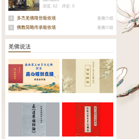
社
浏览: 62
评论: 0
多杰羌佛降世皈依境
羌佛介绍
4
佛教简略传承皈依境
羌佛介绍
5
羌佛说法
南无第三世多杰羌佛《藉心经说
南无第三世多杰羌佛说法：僧俗
真谛》普通话恭诵（全）电子书
辩语