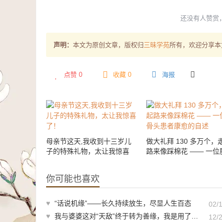
还没有人赞赏
声明：
本文为原创文章，版权归
三昧学苑
所有，欢迎分享本
点赞
0
收藏 0
海报
母亲节这天,我收到十三岁儿
做大礼拜 130 多万个，
子的特殊礼物，太让我惊喜
路来像踩棉花 —— 一位
了！
头患者康愈的自述
你可能也喜欢
♥
“话说机缘”——长久持续放生，尽显人生百态
02/
♥
我与婆婆这对“天敌”终于转为善缘，我是用了这个方法
12/