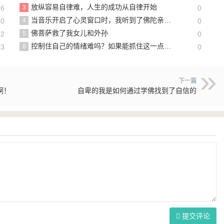
放纵容易自律难，人生的成功从自律开始
16
3
0
当音乐开启了心灵窗口时，我听到了佛陀亲唱的《稀世绝唱》
30
4
0
佛菩萨救了我女儿和外孙
12
5
0
控制住自己的情绪难吗？如果能抓住这一点，何难！
23
6
0
下一篇
啊！
自卑的我是如何通过学佛找到了自信的
提交评论