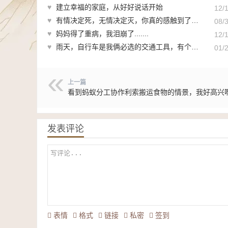
♥
建立幸福的家庭，从好好说话开始
12/
♥
有情决定死，无情决定灭，你真的感触到了吗？
08/
♥
妈妈得了重病，我泪崩了.......
12/
♥
雨天，自行车是我俩必选的交通工具，有个秘密告诉你
01/
上一篇
看到蚂蚁分工协作利索搬运食物的情景，我好高兴
发表评论
表情
格式
链接
私密
签到