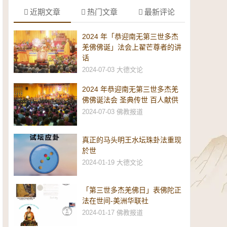
近期文章
热门文章
最新评论
2024 年「恭迎南无第三世多杰
羌佛佛诞」法会上翟芒尊者的讲
话
2024-07-03
大德文论
2024 年恭迎南无第三世多杰羌
佛佛诞法会 圣典传世 百人献供
2024-07-03
佛教报道
真正的马头明王水坛珠卦法重现
於世
2024-01-19
大德文论
「第三世多杰羌佛日」表佛陀正
法在世间-美洲华联社
2024-01-17
佛教报道