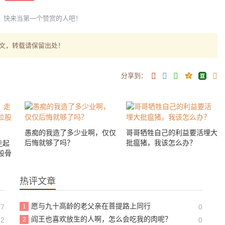
，快来当第一个赞赏的人吧！
文，转载请保留出处！
分享到：
愚痴的我造了多少业啊，仅仅
哥哥牺牲自己的利益要活埋大
后悔就够了吗？
批瘟猪，我该怎么办？
走起
股骨
热评文章
愿与九十高龄的老父亲在菩提路上同行
17
1
0
阎王也喜欢放生的人啊，怎么会吃我的肉呢？
22
2
0