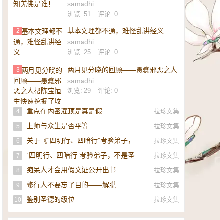
samadhi
浏览: 51
评论: 0
基本文理都不通，难怪乱讲经义
2
samadhi
浏览: 25
评论: 0
两月见分晓的回顾——愚蠢邪恶之人
3
帮陈宝恒生快速挖掘了坟墓
samadhi
浏览: 29
评论: 0
重点在内密灌顶是真是假
拉珍文集
4
上师与众生是否平等
拉珍文集
5
关于《“四明行、四暗行”考验弟子，
拉珍文集
6
不是圣者，即是邪师》的补充
“四明行、四暗行”考验弟子，不是圣
拉珍文集
7
者，即是邪师！
痴呆人才会用假文证公开出书
拉珍文集
8
修行人不要忘了目的——解脱
拉珍文集
9
鉴别圣德的级位
拉珍文集
10