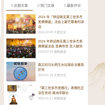
近期文章
热门文章
最新评论
2024 年「恭迎南无第三世多杰
羌佛佛诞」法会上翟芒尊者的讲
话
2024-07-03
大德文论
2024 年恭迎南无第三世多杰羌
佛佛诞法会 圣典传世 百人献供
2024-07-03
佛教报道
真正的马头明王水坛珠卦法重现
於世
2024-01-19
大德文论
「第三世多杰羌佛日」表佛陀正
法在世间-美洲华联社
2024-01-17
佛教报道