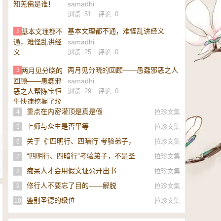
samadhi
浏览: 51
评论: 0
基本文理都不通，难怪乱讲经义
2
samadhi
浏览: 25
评论: 0
两月见分晓的回顾——愚蠢邪恶之人
3
帮陈宝恒生快速挖掘了坟墓
samadhi
浏览: 29
评论: 0
重点在内密灌顶是真是假
拉珍文集
4
上师与众生是否平等
拉珍文集
5
关于《“四明行、四暗行”考验弟子，
拉珍文集
6
不是圣者，即是邪师》的补充
“四明行、四暗行”考验弟子，不是圣
拉珍文集
7
者，即是邪师！
痴呆人才会用假文证公开出书
拉珍文集
8
修行人不要忘了目的——解脱
拉珍文集
9
鉴别圣德的级位
拉珍文集
10