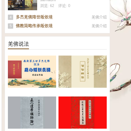
社
浏览: 62
评论: 0
多杰羌佛降世皈依境
羌佛介绍
4
佛教简略传承皈依境
羌佛介绍
5
羌佛说法
南无第三世多杰羌佛《藉心经说
南无第三世多杰羌佛说法：僧俗
真谛》普通话恭诵（全）电子书
辩语