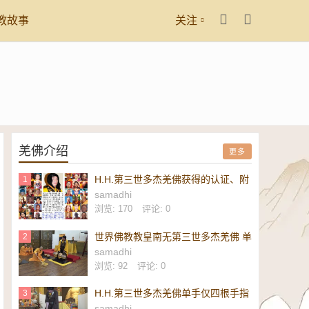
教故事
关注
羌佛介绍
更多
H.H.第三世多杰羌佛获得的认证、附
1
议、恭贺
samadhi
浏览: 170
评论: 0
世界佛教教皇南无第三世多杰羌佛 单
2
手勾提 437.2 磅金刚杵-维加斯新闻
samadhi
报
浏览: 92
评论: 0
H.H.第三世多杰羌佛单手仅四根手指
3
勾起 437.2 磅重的镇殿金刚杵-美新
samadhi