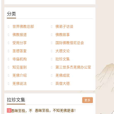
《般若波罗密多心经讲义》电子
正《达摩祖师论》电子书
书
分类
世界佛教总部
佛弟子访谈
佛教报道
佛教故事
受用分享
国际佛教僧尼总会
圣德答复
大德文论
寺庙机构
拉珍文集
知见鉴别
第三世多杰羌佛办公室
羌佛介绍
羌佛成就
羌佛说法
高僧大德
拉珍文集
更多
愚昧至极，不知羌佛是谁！
1